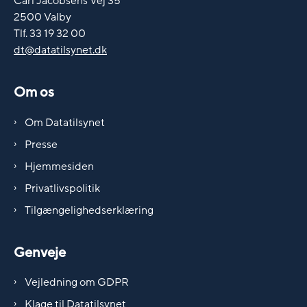
Carl Jacobsens Vej 35
2500 Valby
Tlf. 33 19 32 00
dt@datatilsynet.dk
Om os
Om Datatilsynet
Presse
Hjemmesiden
Privatlivspolitik
Tilgængelighedserklæring
Genveje
Vejledning om GDPR
Klage til Datatilsynet