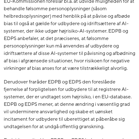
EU-Kommissionen foreslår bl.a. at udvide muligheden for at
behandle følsomme personoplysninger (såsom
helbredsoplysninger) med henblik på at påvise og afbøde
bias til også at gælde for udbydere og idriftsættere af AI-
systemer, der ikke udgør højrisiko-AI-systemer. EDPB og
EDPS anbefaler, at det præciseres, at følsomme
personoplysninger kun må anvendes af udbydere og
idriftsættere af disse AI-systemer til påvisning og afbødning
af bias i afgrænsede situationer, hvor risikoen for negative
virkninger af bias anses for at være tilstrækkeligt alvorlig.
Derudover fraråder EDPB og EDPS den foreslåede
fjernelse af forpligtelsen for udbydere til at registrere AI-
systemer, der er undtaget som højrisiko, i en EU-database.
EDPB og EDPS mener, at denne ændring i væsentlig grad
vil underminere ansvarlighed og skabe et uønsket
incitament for udbydere til uberettiget at påberåbe sig
undtagelsen for at undgå offentlig granskning.