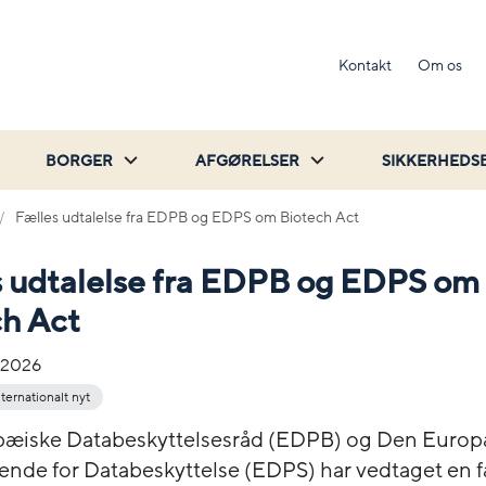
Kontakt
Om os
BORGER
AFGØRELSER
SIKKERHEDS
Fælles udtalelse fra EDPB og EDPS om Biotech Act
s udtalelse fra EDPB og EDPS om
ch Act
-2026
nternationalt nyt
pæiske Databeskyttelsesråd (EDPB) og Den Europ
rende for Databeskyttelse (EDPS) har vedtaget en f