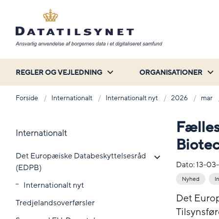
REGLER OG VEJLEDNING
ORGANISATIONER
Forside
Internationalt
Internationalt nyt
2026
mar
Fælle
Internationalt
Biote
Det Europæiske Databeskyttelsesråd
Dato:
13-03
(EDPB)
Nyhed
I
Internationalt nyt
Det Euro
Tredjelandsoverførsler
Tilsynsfø