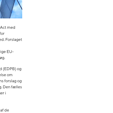
 Act med
for
ed. Forslaget
rige EU-
øg.
åd (EDPB) og
else om
s forslag og
g. Den fælles
er i
 af de