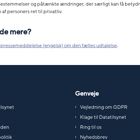
bestemmelser og påtænkte ændringer, der særligt kan få betydn
af personers ret til privatliv.
vide mere?
pressemeddelelse (engelsk) om den fælles udtalelse
.
Genveje
lsynet
Vejledning om GDPR
Klage til Datatilsynet
iden
Ring til os
olitik
Nyhedsbrev