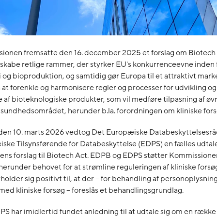
onen fremsatte den 16. december 2025 et forslag om Biotech
skabe retlige rammer, der styrker EU's konkurrenceevne inden 
 og bioproduktion, og samtidig gør Europa til et attraktivt mark
 at forenkle og harmonisere regler og processer for udvikling og
af bioteknologiske produkter, som vil medføre tilpasning af øv
 sundhedsområdet, herunder b.la. forordningen om kliniske fors
den 10. marts 2026 vedtog Det Europæiske Databeskyttelsesr
ske Tilsynsførende for Databeskyttelse (EDPS) en fælles udtal
ns forslag til Biotech Act. EDPB og EDPS støtter Kommissionen
herunder behovet for at strømline reguleringen af kliniske forsø
holder sig positivt til, at der – for behandling af personoplysning
med kliniske forsøg – foreslås et behandlingsgrundlag.
 har imidlertid fundet anledning til at udtale sig om en række