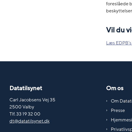
foreslåede 
beskyttelsen 
Vil du 
Læs EDPB’s 
Datatilsynet
Om os
Carl Jacobsens Vej 35
Om Datati
2500 Valby
Presse
Tlf. 33 19 32 00
Hjemmes
dt@datatilsynet.dk
Privatlivsp