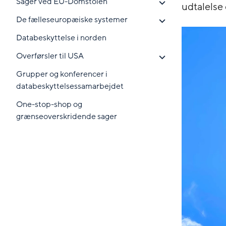
Sager ved EU-Domstolen
udtalelse
De fælleseuropæiske systemer
Databeskyttelse i norden
Overførsler til USA
Grupper og konferencer i
databeskyttelsessamarbejdet
One-stop-shop og
grænseoverskridende sager