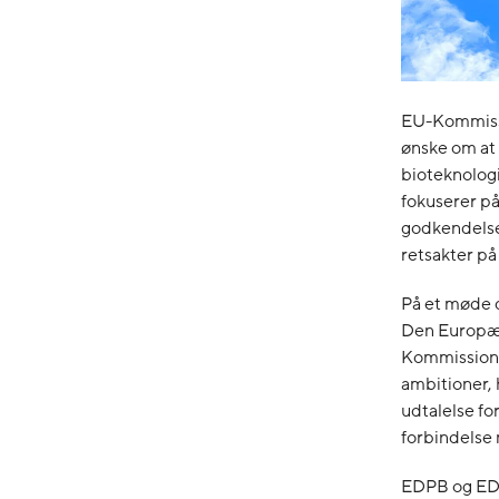
EU-Kommissi
ønske om at 
bioteknologi
fokuserer på
godkendelse 
retsakter på
På et møde 
Den Europæi
Kommissione
ambitioner, 
udtalelse for
forbindelse 
EDPB og EDPS