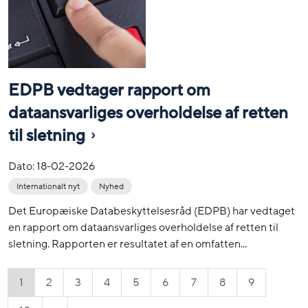
EDPB vedtager rapport om
dataansvarliges overholdelse af retten
til sletning
Dato:
18-02-2026
Internationalt nyt
Nyhed
Det Europæiske Databeskyttelsesråd (EDPB) har vedtaget
en rapport om dataansvarliges overholdelse af retten til
sletning. Rapporten er resultatet af en omfatten...
1
2
3
4
5
6
7
8
9