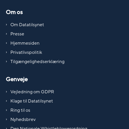
Om os
Om Datatilsynet
Presse
Hjemmesiden
Privatlivspolitik
Tilgængelighedserklæring
Genveje
Vejledning om GDPR
Klage til Datatilsynet
Ring til os
Nyhedsbrev
Den Nationale Whistleblowerordning