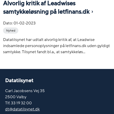
Alvorlig kritik af Leadwises
samtykkeløsning på letfinans.dk
Dato:
01-02-2023
Nyhed
Datatilsynet har udtalt alvorlig kritik af, at Leadwise
indsamlede personoplysninger på letfinans.dk uden gyldigt
samtykke. Tilsynet fandt bl.a., at samtykkeløs...
Datatilsynet
Carl Jacobsens Vej 35
2500 Valby
Tlf. 33 19 32 00
dt@datatilsynet.dk