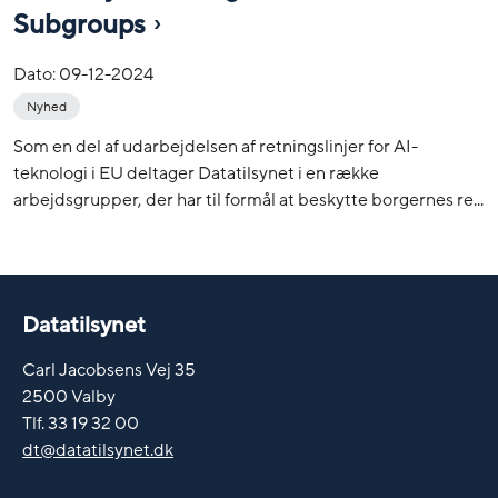
Subgroups
Dato:
09-12-2024
Nyhed
Som en del af udarbejdelsen af retningslinjer for AI-
teknologi i EU deltager Datatilsynet i en række
arbejdsgrupper, der har til formål at beskytte borgernes re...
Datatilsynet
Carl Jacobsens Vej 35
2500 Valby
Tlf. 33 19 32 00
dt@datatilsynet.dk