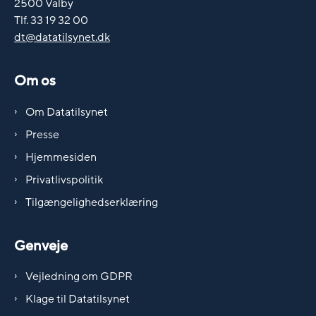
2500 Valby
Tlf. 33 19 32 00
dt@datatilsynet.dk
Om os
Om Datatilsynet
Presse
Hjemmesiden
Privatlivspolitik
Tilgængelighedserklæring
Genveje
Vejledning om GDPR
Klage til Datatilsynet