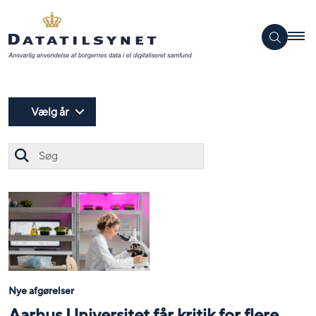
Vælg år
Søg
Nye afgørelser
Aarhus Universitet får kritik for flere