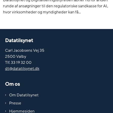
runde af ansøgninger til den regulatoriske sandkasse for AI,
hvor virksomheder og myndigheder kan få...
Datatilsynet
Carl Jacobsens Vej 35
2500 Valby
Tlf. 33 19 32 00
dt@datatilsynet.dk
Om os
Om Datatilsynet
Presse
Hjemmesiden