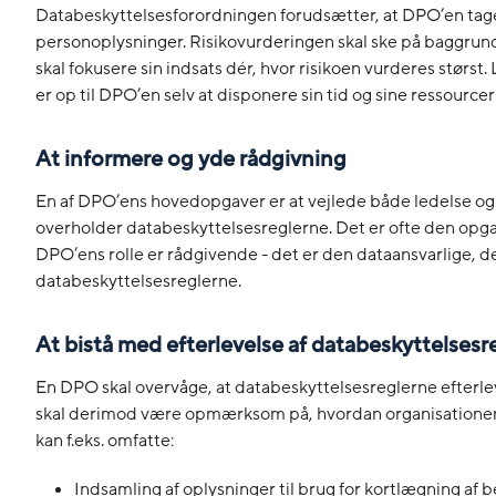
Databeskyttelsesforordningen forudsætter, at DPO’en tager
personoplysninger. Risikovurderingen skal ske på baggrund
skal fokusere sin indsats dér, hvor risikoen vurderes størst
er op til DPO’en selv at disponere sin tid og sine ressourcer
At informere og yde rådgivning
En af DPO’ens hovedopgaver er at vejlede både ledelse og
overholder databeskyttelsesreglerne. Det er ofte den opgav
DPO’ens rolle er rådgivende - det er den dataansvarlige, d
databeskyttelsesreglerne.
At bistå med efterlevelse af databeskyttelsesr
En DPO skal overvåge, at databeskyttelsesreglerne efterlev
skal derimod være opmærksom på, hvordan organisationen
kan f.eks. omfatte:
Indsamling af oplysninger til brug for kortlægning af 