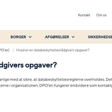
Kontakt
Om os
BORGER
AFGØRELSER
SIKKERHEDS
PO'er)
Hvad er en databeskyttelsesrådgivers opgaver?
dgivers opgaver?
rlige med at sikre, at databeskyttelsesreglerne overholdes. D
jderne i organisationen. DPO’en fungerer endvidere som kontakt