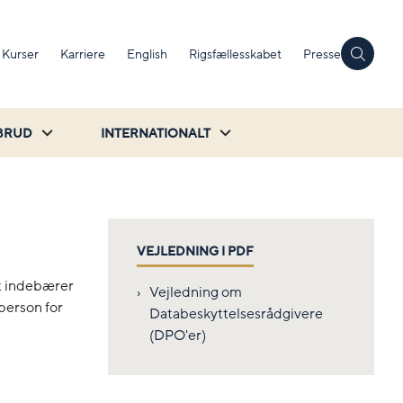
Kurser
Karriere
English
Rigsfællesskabet
Presse
BRUD
INTERNATIONALT
VEJLEDNING I PDF
et indebærer
Vejledning om
person for
Databeskyttelsesrådgivere
(DPO'er)