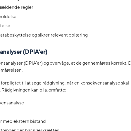
 gældende regler
holdelse
telse
atabeskyttelse og sikrer relevant oplæring
analyser (DPIA’er)
nsanalyser (DPIA’er) og overvåge, at de gennemføres korrekt. 
emførelsen.
orpligtet til at søge rådgivning, når en konsekvensanalyse skal
. Rådgivningen kan b.la. omfatte:
vensanalyse
r med ekstern bistand
altninger der bør iværksættes