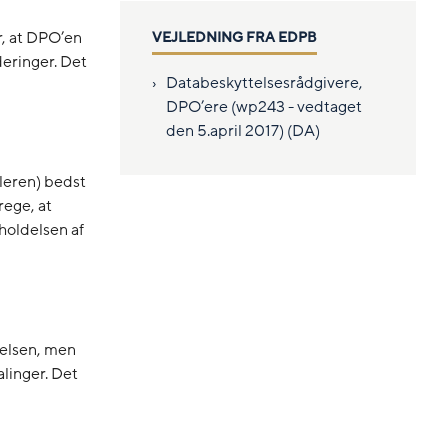
r, at DPO’en
VEJLEDNING FRA EDPB
deringer. Det
Databeskyttelsesrådgivere,
DPO’ere (wp243 - vedtaget
den 5.april 2017) (DA)
leren) bedst
rege, at
holdelsen af
delsen, men
linger. Det