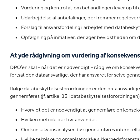
Vurdering og kontrol af, om behandlingen lever op til
Udarbejdelse af anbefalinger, der fremmer regelover
Forslag til ansvarsfordeling i arbejdet med databeskyt
Opfølgning på initiativer, der øger bevidstheden om d
At yde rådgivning om vurdering af konsekvens
DPO’en skal – når det er nødvendigt – rådgive om konsekve
fortsat den dataansvarlige, der har ansvaret for selve genn
Ifølge databeskyttelsesforordningen er den dataansvarlige f
gennemføres (jf. artikel 35 i databeskyttelsesforordningen)
Hvorvidt det er nødvendigt at gennemføre en konsek
Hvilken metode der bør anvendes
Om konsekvensanalysen bør gennemføres internt elle
Hvilke tekniske og organisatoriske sikkerhedsforanst