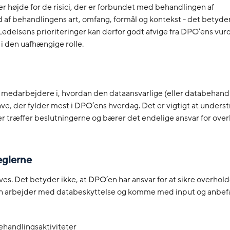
 højde for de risici, der er forbundet med behandlingen af
 af behandlingens art, omfang, formål og kontekst - det betyde
. Ledelsens prioriteringer kan derfor godt afvige fra DPO’ens vur
 i den uafhængige rolle.
 medarbejdere i, hvordan den dataansvarlige (eller databehand
e, der fylder mest i DPO’ens hverdag. Det er vigtigt at underst
er træffer beslutningerne og bærer det endelige ansvar for over
eglerne
es. Det betyder ikke, at DPO’en har ansvar for at sikre overhol
 arbejder med databeskyttelse og komme med input og anbefa
behandlingsaktiviteter