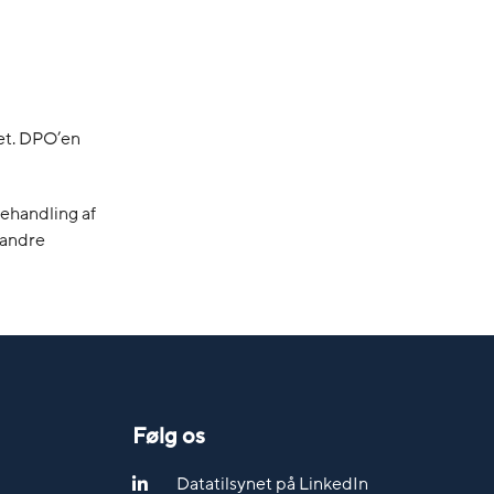
et. DPO’en
ehandling af
r andre
Følg os
Datatilsynet på LinkedIn