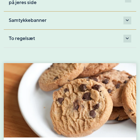
på jeres side
Samtykkebanner
To regelsæt