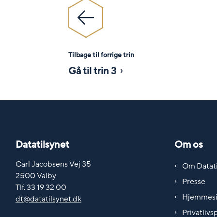
Tilbage til forrige trin
Gå til trin 3
Datatilsynet
Om os
Carl Jacobsens Vej 35
Om Datati
2500 Valby
Presse
Tlf. 33 19 32 00
Hjemmes
dt@datatilsynet.dk
Privatlivsp