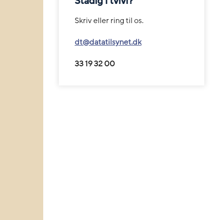
Stadig i tvivl?
Skriv eller ring til os.
dt@datatilsynet.dk
33 19 32 00