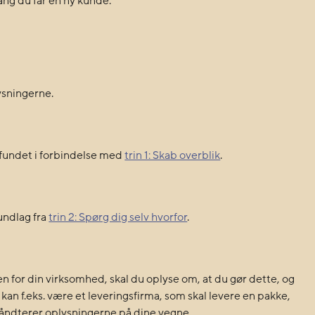
gang du får en ny kunde.
sningerne.
 fundet i forbindelse med
trin 1: Skab overblik
.
undlag fra
trin 2: Spørg dig selv hvorfor
.
en for din virksomhed, skal du oplyse om, at du gør dette, og
n f.eks. være et leveringsfirma, som skal levere en pakke,
 håndterer oplysningerne på dine vegne.