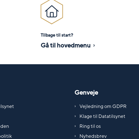
Tilbage til start?
Gå til hovedmenu
Genveje
lsynet
Vejledning om GDPR
Klage til Datatilsynet
iden
Ring til os
olitik
Nyhedsbrev