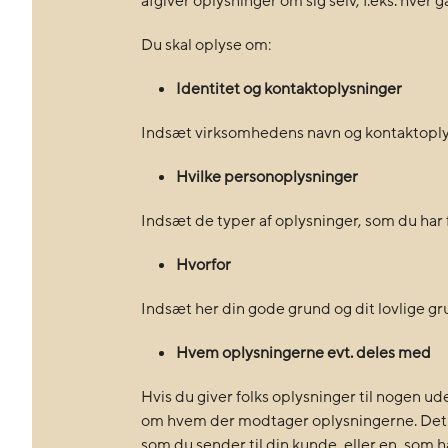
afgiver oplysninger om sig selv, f.eks. hver 
Du skal oplyse om:
Identitet og kontaktoplysninger
Indsæt virksomhedens navn og kontaktoply
Hvilke personoplysninger
Indsæt de typer af oplysninger, som du har
Hvorfor
Indsæt her din gode grund og dit lovlige gr
Hvem oplysningerne evt. deles med
Hvis du giver folks oplysninger til nogen ud
om hvem der modtager oplysningerne. Det ka
som du sender til din kunde, eller en, som