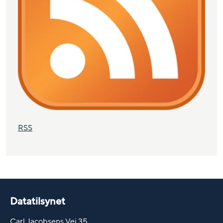
RSS
Datatilsynet
Carl Jacobsens Vej 35