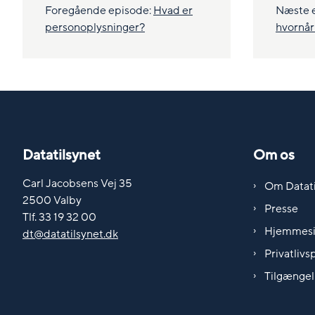
Foregående episode:
Hvad er
Næste 
personoplysninger?
hvornår
Datatilsynet
Om os
Carl Jacobsens Vej 35
Om Datati
2500 Valby
Presse
Tlf. 33 19 32 00
Hjemmes
dt@datatilsynet.dk
Privatlivsp
Tilgængel