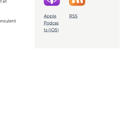
f et
Apple
RSS
onsulent
Podcas
ts (iOS)