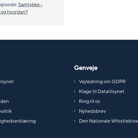
episode:
Samtykke -
 og hvordan?
Genveje
lsynet
Vejledning om GDPR
Klage til Datatilsynet
iden
Ring til os
olitik
Nyhedsbrev
ighedserklæring
Den Nationale Whistleblo