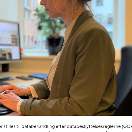
stilles til databehandling efter databeskyttelsesreglerne (GD