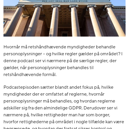
Hvornår må retshåndhævende myndigheder behandle
personoplysninger – og hvilke regler gælder på området? I
denne podcast ser vi nærmere på de særlige regler, der
gælder, når personoplysninger behandles til
retshåndhævende formål.
Podcastepisoden sætter blandt andet fokus på, hvilke
myndigheder der er omfattet af reglerne, hvornår
personoplysninger må behandles, og hvordan reglerne
adskiller sig fra den almindelige GDPR. Derudover ser vi
nærmere på, hvilke rettigheder man har som borger,
hvorfor rettighederne på området i nogle tilfælde kan være
begrænsede, og hvordan der fortsat sikres kontrol og