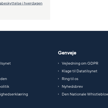
tabeskyttelse i hverdagen
Genveje
lsynet
Vejledning om GDPR
Klage til Datatilsynet
iden
Ring til os
olitik
Nyhedsbrev
ighedserklæring
Den Nationale Whistleblo