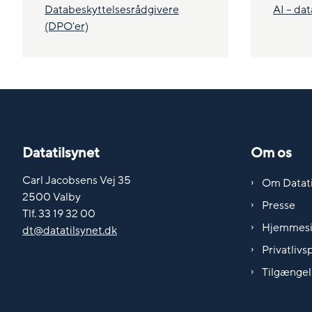
Databeskyttelsesrådgivere
AI – da
(DPO'er)
Datatilsynet
Om os
Carl Jacobsens Vej 35
Om Datati
2500 Valby
Presse
Tlf. 33 19 32 00
Hjemmes
dt@datatilsynet.dk
Privatlivsp
Tilgængel