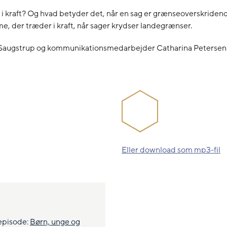
kraft? Og hvad betyder det, når en sag er grænseoverskridend
 der træder i kraft, når sager krydser landegrænser.
ne Saugstrup og kommunikationsmedarbejder Catharina Petersen
Eller download som mp3-fil
episode:
Børn, unge og