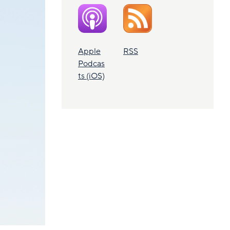
Apple
RSS
Podcas
ts (iOS)