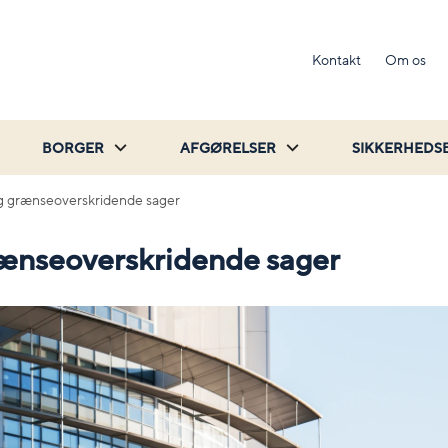
Kontakt
Om os
BORGER
AFGØRELSER
SIKKERHEDS
 grænseoverskridende sager
ænseoverskridende sager