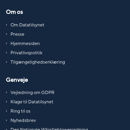
Om os
Om Datatilsynet
Presse
Hjemmesiden
Privatlivspolitik
Tilgængelighedserklæring
Genveje
Vejledning om GDPR
Klage til Datatilsynet
Ring til os
Nyhedsbrev
Den Nationale Whistleblowerordning