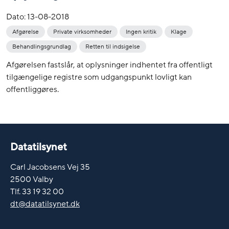
Dato:
13-08-2018
Afgørelse
Private virksomheder
Ingen kritik
Klage
Behandlingsgrundlag
Retten til indsigelse
Afgørelsen fastslår, at oplysninger indhentet fra offentligt
tilgængelige registre som udgangspunkt lovligt kan
offentliggøres.
Datatilsynet
Carl Jacobsens Vej 35
2500 Valby
Tlf. 33 19 32 00
dt@datatilsynet.dk