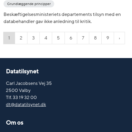
Grundlæggende principper
Beskæftigelsesministeriets departements tilsyn med en
databehandler gav ikke anledning til kritik.
1
2
3
4
5
6
7
8
9
Datatilsynet
Carl Jacobsens Vej 35
2500 Valby
Tlf. 33 19 32 00
dt@datatilsynet.dk
Om os