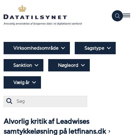
Virksomhedsområde
Sagstype
Sanktion
Nøgleord
Vælg år
Søg
Alvorlig kritik af Leadwises
samtykkeløsning på letfinans.dk