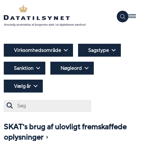
Virksomhedsområde
Sagstype
Sanktion
Nøgleord
Vælg år
Søg
SKAT's brug af ulovligt fremskaffede
oplysninger