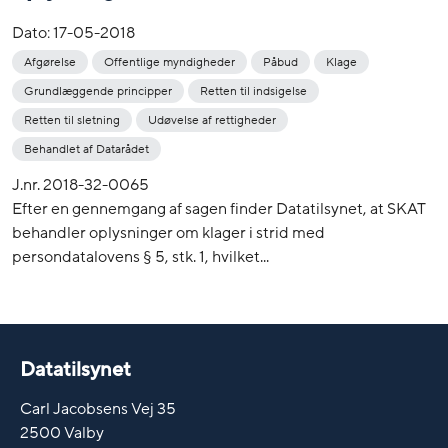
Dato:
17-05-2018
Afgørelse
Offentlige myndigheder
Påbud
Klage
Grundlæggende principper
Retten til indsigelse
Retten til sletning
Udøvelse af rettigheder
Behandlet af Datarådet
J.nr. 2018-32-0065
Efter en gennemgang af sagen finder Datatilsynet, at SKAT
behandler oplysninger om klager i strid med
persondatalovens § 5, stk. 1, hvilket...
Datatilsynet
Carl Jacobsens Vej 35
2500 Valby