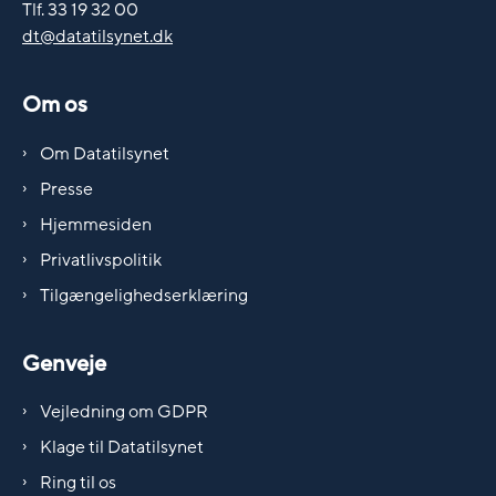
Tlf. 33 19 32 00
dt@datatilsynet.dk
Om os
Om Datatilsynet
Presse
Hjemmesiden
Privatlivspolitik
Tilgængelighedserklæring
Genveje
Vejledning om GDPR
Klage til Datatilsynet
Ring til os