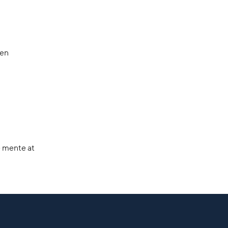
den
ke mente at