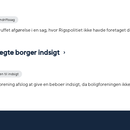
ndriftssag
truffet afgørelse i en sag, hvor Rigspolitiet ikke havde foretaget 
 nægte borger indsigt
n til indsigt
igforening afslog at give en beboer indsigt, da boligforeningen ik