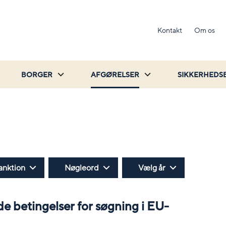
Kontakt
Om os
BORGER
AFGØRELSER
SIKKERHEDS
anktion
Nøgleord
Vælg år
olde betingelser for søgning i EU-