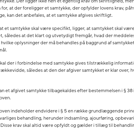
mtykke. Der ligger ikke heri et egentlig krav om skriftlighed, me
for, at der foreligger et samtykke, der opfylder lovens krav, påh
e, kan det anbefales, at et samtykke afgives skriftligt.
 at et samtykke skal være specifikt, ligger, at samtykket skal vær
t, således at det klart og utvetydigt fremgår, hvad der meddel
r hvilke oplysninger der må behandles på baggrund af samtykket
mål.
al der i forbindelse med samtykke gives tilstrækkelig informat
ækkevidde, således at den der afgiver samtykket er klar over, 
n et afgivet samtykke tilbagekaldes efter bestemmelsen i § 38 
oven.
oven indeholder endvidere i § 5 en række grundlæggende princ
arliges behandling, herunder indsamling, ajourføring, opbevarin
 Disse krav skal altid være opfyldt og gælder i tillæg til behandli