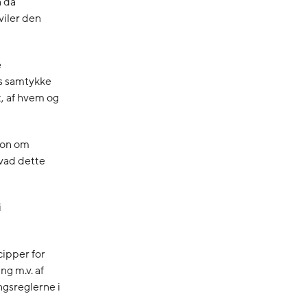
n da
viler den
e
es samtykke
, af hvem og
ion om
hvad dette
i
ipper for
g m.v. af
ngsreglerne i