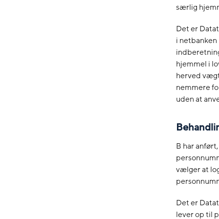
særlig hjemm
Det er Data
i netbanken
indberetnin
hjemmel i lo
herved vægt
nemmere for
uden at an
Behandli
B har anfør
personnumme
vælger at lo
personnumm
Det er Datat
lever op til