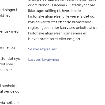
er gældende i Danmark. Datatilsynet har
rkninger i
ikke taget stilling til, hvordan de
ldt et
historiske afgørelser ville være faldet ud,
hvis de var truffet efter de nuværende
regler, ligesom der kan være enkelte af de
dentisk med
historiske afgørelser, som senere er
blevet præciseret eller omgjort.
nummer og
Se nye afgørelser
tter det nye
Læs om lovgivning
 det som
nken er
 henhold til
 af penge og
å
 via netbank