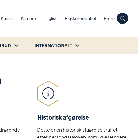
Kurser
Karriere
English
Rigsfællesskabet
Presse
BRUD
INTERNATIONALT
g
Historisk afgørelse
Dette er en historisk afgørelse truffet
vedrørende
efter persondataloven, som ikke længere