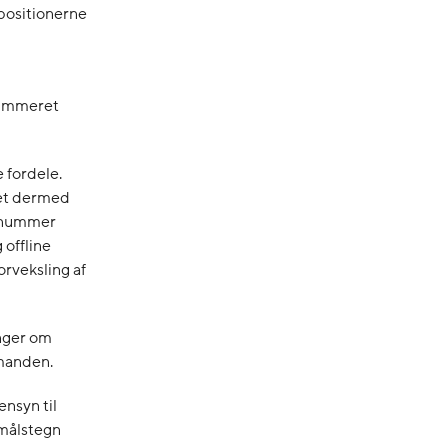
spositionerne
nummeret
 fordele.
det dermed
onnummer
 offline
rveksling af
inger om
manden.
ensyn til
smålstegn