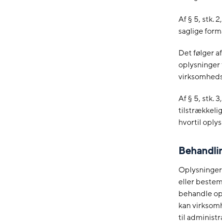
Af § 5, stk. 
saglige form
Det følger af
oplysninger 
virksomheds
Af § 5, stk.
tilstrækkeli
hvortil oply
Behandli
Oplysninger
eller bestem
behandle op
kan virksomh
til adminis