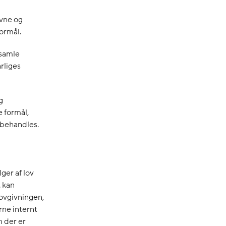
ivne og
ormål.
dsamle
rliges
g
e formål,
 behandles.
er af lov
. kan
ovgivningen,
rne internt
 der er