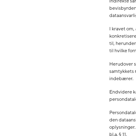
indirekte sa
bevisbyrden 
dataansvarlig
I kravet om,
konkretisere
til, herunde
til hvilke for
Herudover sk
samtykkets r
indebærer.
Endvidere ka
persondatal
Persondatal
den dataansv
oplysninger.
bl.a. § 11.