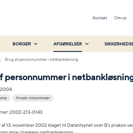
Kontakt
Om os
BORGER
AFGØRELSER
SIKKERHEDS
Brug af personnummer i netbankløsning
f personnummer i netbankløsnin
-2004
relse
Private virksomheder
mer: 2002-213-0143
v af 13. november 2002 klaget til Datatilsynet over B’s praksis 
sonnumre i bankens netbankløsning.