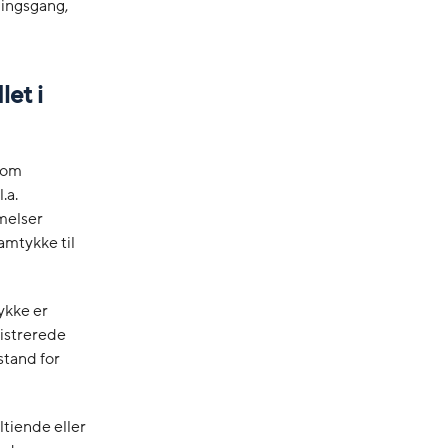
ningsgang,
let i
r om
.a.
melser
samtykke til
tykke er
gistrerede
stand for
ltiende eller