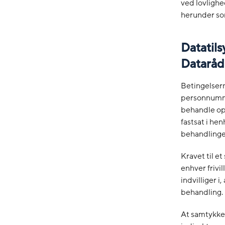
ved lovlighe
herunder so
Datatils
Dataråde
Betingelsern
personnummer
behandle op
fastsat i hen
behandlinge
Kravet til et
enhver frivi
indvilliger 
behandling.
At samtykket