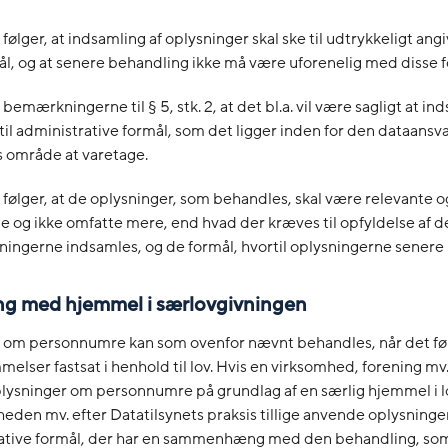
2, følger, at indsamling af oplysninger skal ske til udtrykkeligt ang
ål, og at senere behandling ikke må være uforenelig med disse f
 bemærkningerne til § 5, stk. 2, at det bl.a. vil være sagligt at in
til administrative formål, som det ligger inden for den dataansva
 område at varetage.
 3, følger, at de oplysninger, som behandles, skal være relevante o
ge og ikke omfatte mere, end hvad der kræves til opfyldelse af d
sningerne indsamles, og de formål, hvortil oplysningerne senere
ng med hjemmel i særlovgivningen
 om personnumre kan som ovenfor nævnt behandles, når det følg
melser fastsat i henhold til lov. Hvis en virksomhed, forening mv
lysninger om personnumre på grundlag af en særlig hjemmel i l
eden mv. efter Datatilsynets praksis tillige anvende oplysninge
trative formål, der har en sammenhæng med den behandling, som