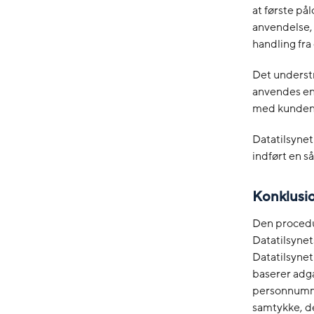
at første på
anvendelse,
handling fra
Det understr
anvendes en 
med kundens
Datatilsynet
indført en s
Konklusi
Den procedur
Datatilsynet
Datatilsynet
baserer adg
personnumme
samtykke, de