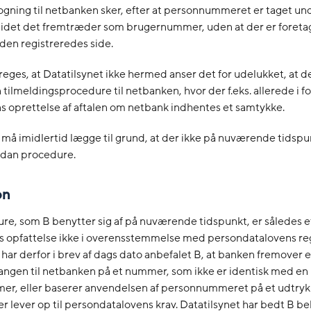
logning til netbanken sker, efter at personnummeret er taget un
 idet det fremtræder som brugernummer, uden at der er foret
 den registreredes side.
eges, at Datatilsynet ikke hermed anser det for udelukket, at d
tilmeldingsprocedure til netbanken, hvor der f.eks. allerede i f
 oprettelse af aftalen om netbank indhentes et samtykke.
 må imidlertid lægge til grund, at der ikke på nuværende tidspu
ådan procedure.
on
e, som B benytter sig af på nuværende tidspunkt, er således e
s opfattelse ikke i overensstemmelse med persondatalovens reg
 har derfor i brev af dags dato anbefalet B, at banken fremover 
angen til netbanken på et nummer, som ikke er identisk med en
r, eller baserer anvendelsen af personnummeret på et udtryk
r lever op til persondatalovens krav. Datatilsynet har bedt B be