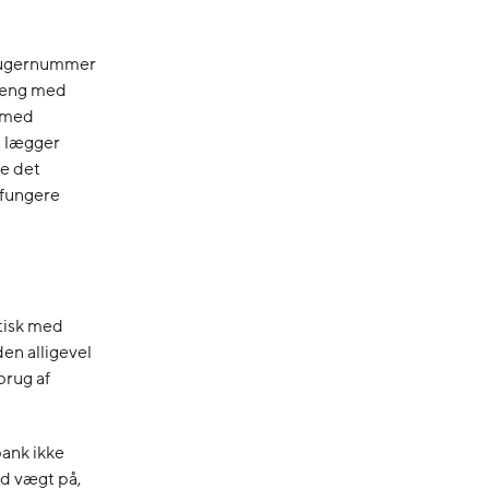
brugernummer
nhæng med
e med
t lægger
re det
 fungere
tisk med
en alligevel
brug af
bank ikke
ed vægt på,