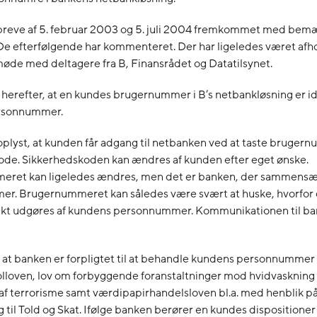
 breve af 5. februar 2003 og 5. juli 2004 fremkommet med bemæ
e efterfølgende har kommenteret. Der har ligeledes været afho
øde med deltagere fra B, Finansrådet og Datatilsynet.
herefter, at en kundes brugernummer i B’s netbankløsning er i
rsonnummer.
plyst, at kunden får adgang til netbanken ved at taste bruger
ode. Sikkerhedskoden kan ændres af kunden efter eget ønske.
ret kan ligeledes ændres, men det er banken, der sammensæ
r. Brugernummeret kan således være svært at huske, hvorfor
t udgøres af kundens personnummer. Kommunikationen til ba
, at banken er forpligtet til at behandle kundens personnummer i
olloven, lov om forbyggende foranstaltninger mod hvidvaskning
 af terrorisme samt værdipapirhandelsloven bl.a. med henblik p
 til Told og Skat. Ifølge banken berører en kundes dispositioner