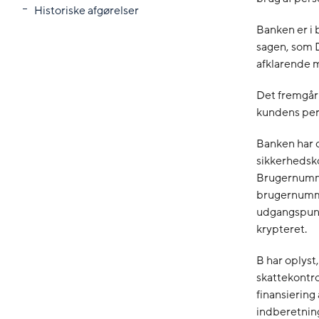
Historiske afgørelser
Banken er i
sagen, som D
afklarende m
Det fremgår 
kundens pe
Banken har o
sikkerhedsk
Brugernumme
brugernumme
udgangspunk
krypteret.
B har oplyst
skattekontr
finansiering
indberetning