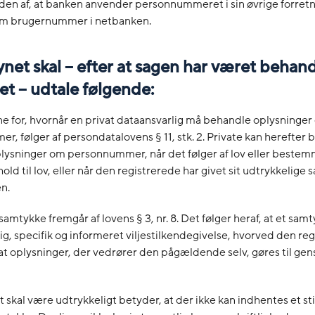
den af, at banken anvender personnummeret i sin øvrige forret
m brugernummer i netbanken.
ynet skal – efter at sagen har været behand
t – udtale følgende:
e for, hvornår en privat dataansvarlig må behandle oplysninge
, følger af persondatalovens § 11, stk. 2. Private kan herefter bl
lysninger om personnummer, når det følger af lov eller bestem
hold til lov, eller når den registrerede har givet sit udtrykkelige 
n.
 samtykke fremgår af lovens § 3, nr. 8. Det følger heraf, at et sam
llig, specifik og informeret viljestilkendegivelse, hvorved den re
i, at oplysninger, der vedrører den pågældende selv, gøres til gen
 skal være udtrykkeligt betyder, at der ikke kan indhentes et sti