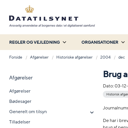
REGLER OG VEJLEDNING
ORGANISATIONER
Forside
Afgørelser
Historiske afgørelser
2004
dec
Brug a
Afgørelser
Dato:
03-12
Afgørelser
Historisk afgø
Bødesager
Journalnum
Generelt om tilsyn
De har i bre
Tilladelser
brug af per