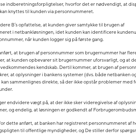
sse indberetningsforpligtelser, hvorfor det er nødvendigt, at di
 kan knyttes til kunden via personnummeret.
dere B’s opfattelse, at kunden giver samtykke til brugen af
ret i netbankløsningen, idet kunden kan identificere kunde
onnummer, når kunden logger sig på første gang.
e anført, at brugen af personnummer som brugernummer har flere
er, at kunden opbevarer sit brugernummer uforsvarligt, og at 
uvedkommendes kendskab. Dertil kommer, at brugen af pers
krer, at oplysninger i bankens systemer (dvs. både netbanken og
kan sammenlignes direkte, så der ikke opstår problemer med fo
kunder.
r endvidere vægt på, at der ikke sker videregivelse af oplysn
r, og endelig, at løsningen er godkendt af Forbrugerombuds
for dette anført, at banken har registreret personnummeret af h
spligten til offentlige myndigheder, og De stiller derfor spørg