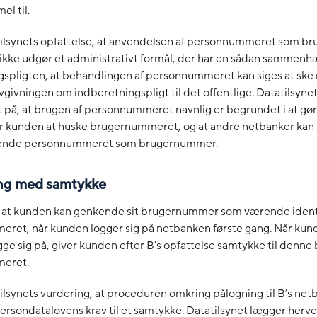
el til.
tilsynets opfattelse, at anvendelsen af personnummeret som 
 ikke udgør et administrativt formål, der har en sådan samme
gspligten, at behandlingen af personnummeret kan siges at sk
vgivningen om indberetningspligt til det offentlige. Datatilsyne
 på, at brugen af personnummeret navnlig er begrundet i at gø
 kunden at huske brugernummeret, og at andre netbanker kan
vende personnummeret som brugernummer.
ng med samtykke
t, at kunden kan genkende sit brugernummer som værende iden
ret, når kunden logger sig på netbanken første gang. Når kund
gge sig på, giver kunden efter B’s opfattelse samtykke til denne 
eret.
ilsynets vurdering, at proceduren omkring pålogning til B’s net
 persondatalovens krav til et samtykke. Datatilsynet lægger herv