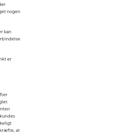
der
aget nogen
er kan
orbindelse
nkt er
fter
ler.
enten
 kundes
keligt
kræfte, at