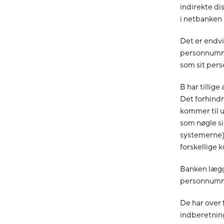
indirekte di
i netbanken
Det er endvi
personnumme
som sit pers
B har tillig
Det forhindr
kommer til 
som nøgle si
systemerne) 
forskellige 
Banken lægge
personnumme
De har over 
indberetning