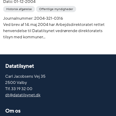
Dato:
01-12-2004
Historisk afgørelse
Offentlige myndigheder
Journalnummer: 2004-321-0316
Ved brev af 14. maj 2004 har Arbejdsdirektoratet rettet
henvendelse til Datatilsynet vedrørende direktoratets
tilsyn med kommuner...
Datatilsynet
Carl Jacobsens Vej 35
2500 Valby
Tlf. 33 19 32 00
dt@datatilsynet.dk
Om os