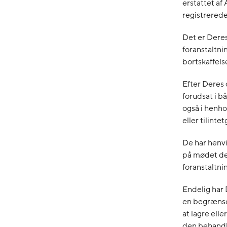
erstattet af 
registrerede
Det er Deres
foranstaltnin
bortskaffelse
Efter Deres 
forudsat i b
også i henhol
eller tilint
De har henvi
på mødet den
foranstaltnin
Endelig har 
en begrænset
at lagre elle
den behandli