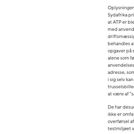
Oplysningern
Sydafrika pr
at ATP er b
med anvende
driftsmæssig
behandles a
opgaver på s
alene som fø
anvendelseso
adresse, som
i sig selv k
trusselsbill
at være af ”
De har desud
ikke er omfat
overførsel a
testmiljøet 