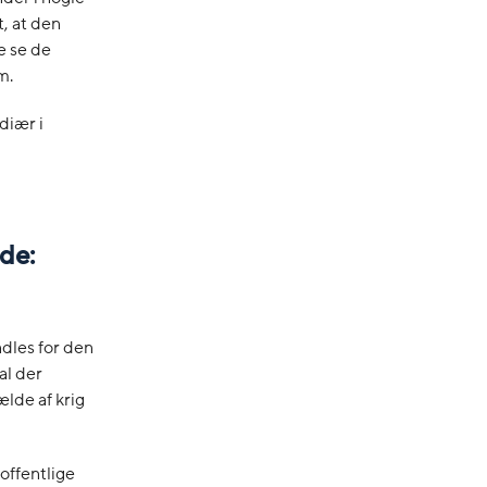
t, at den
 se de
m.
diær i
de:
ndles for den
al der
ælde af krig
offentlige