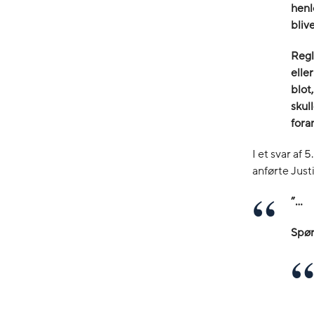
henl
bliv
Regl
elle
blot
skul
fora
I et svar af
anførte Just
”…
Spør