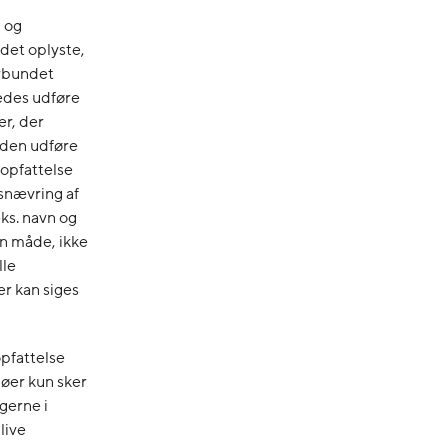
n og
 det oplyste,
orbundet
edes udføre
er, der
uden udføre
 opfattelse
snævring af
eks. navn og
en måde, ikke
lle
er kan siges
opfattelse
ljøer kun sker
gerne i
live