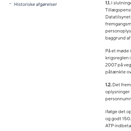
1.1.
I slutnin
Historiske afgørelser
Tillægspensi
Datatilsyne
fremgangsmåd
personoplysn
baggrund af
På et møde 
krigsreglen 
2007 på vegn
påtænkte ove
1.2.
Det fremg
oplysninger
personnummer
Ifølge det 
og godt 150.
ATP indbeta