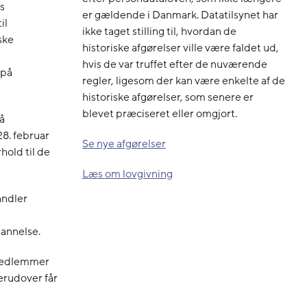
s
er gældende i Danmark. Datatilsynet har
il
ikke taget stilling til, hvordan de
ske
historiske afgørelser ville være faldet ud,
hvis de var truffet efter de nuværende
 på
regler, ligesom der kan være enkelte af de
historiske afgørelser, som senere er
blevet præciseret eller omgjort.
å
28. februar
Se nye afgørelser
hold til de
Læs om lovgivning
andler
dannelse.
 medlemmer
erudover får