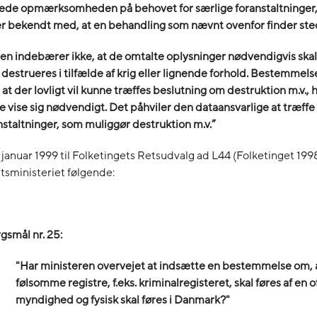
ede opmærksomheden på behovet for særlige foranstaltninger, h
er bekendt med, at en behandling som nævnt ovenfor finder ste
en indebærer ikke, at de omtalte oplysninger nødvendigvis skal
r destrueres i tilfælde af krig eller lignende forhold. Bestemmels
, at der lovligt vil kunne træffes beslutning om destruktion m.v., 
le vise sig nødvendigt. Det påhviler den dataansvarlige at træffe
nstaltninger, som muliggør destruktion m.v.”
 5. januar 1999 til Folketingets Retsudvalg ad L44 (Folketinget 19
itsministeriet følgende:
gsmål nr. 25:
"Har ministeren overvejet at indsætte en bestemmelse om, a
følsomme registre, f.eks. kriminalregisteret, skal føres af en o
myndighed og fysisk skal føres i Danmark?"