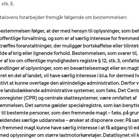
 stk. 3.
talovens forarbejder fremgår følgende om bestemmelsen:
bestemmelsen følger, at der med hensyn til oplysninger, som be
offentlige forvaltning, og som er af særlig interesse for fremme
 træffes foranstaltninger, der muliggør bortskaffelse eller tilintet
ælde af krig eller lignende forhold. Bestemmelsen, som svarer til
er af lov om offentlige myndigheders registre § 12, stk. 3, omfatt
ndlinger af oplysninger, som en besættelsesmagt eller en magt,
ret en del af landet, vil have særlig interesse i bl.a. for dermed h
ktivt at kunne overtage den almindelige administration. Derfor vi
re landsdækkende administrative systemer, som f.eks. Det Cent
onregister (CPR) og centrale skattesystemer, være omfattet af
emmelsen. Det samme gælder specialregistre, som kan benyttes 
 til bestemte personer, som den fremmede magt – f.eks. på grun
ldendes særlige uddannelse – ønsker at disponere over. På 
en fremmed magt kunne have særlig interesse i at få adgang til 
 med oplysninger om større lastmotorkøretøjer. Datatilsynet vil