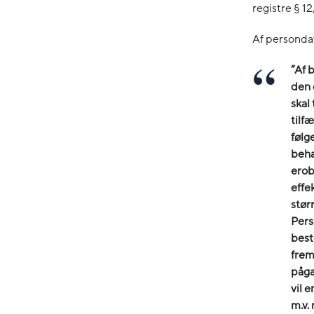
registre § 12,
Af personda
”Af 
den 
skal
tilf
følg
beha
erob
effe
stør
Pers
best
frem
pågæ
vil 
m.v.