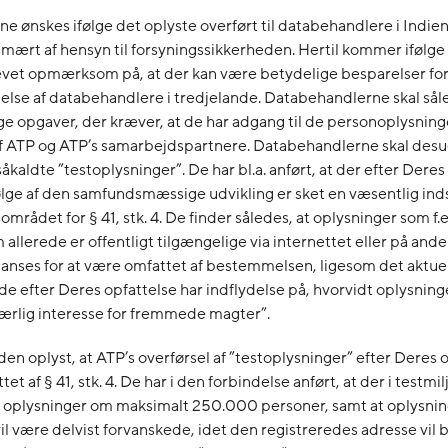
e ønskes ifølge det oplyste overført til databehandlere i Indie
imært af hensyn til forsyningssikkerheden. Hertil kommer ifølge
levet opmærksom på, at der kan være betydelige besparelser f
lse af databehandlere i tredjelande. Databehandlerne skal sål
e opgaver, der kræver, at de har adgang til de personoplysning
f ATP og ATP’s samarbejdspartnere. Databehandlerne skal des
åkaldte ”testoplysninger”. De har bl.a. anført, at der efter Deres
lge af den samfundsmæssige udvikling er sket en væsentlig ind
mrådet for § 41, stk. 4. De finder således, at oplysninger som f.
 allerede er offentligt tilgængelige via internettet eller på and
an anses for at være omfattet af bestemmelsen, ligesom det aktue
ede efter Deres opfattelse har indflydelse på, hvorvidt oplysning
særlig interesse for fremmede magter”.
en oplyst, at ATP’s overførsel af ”testoplysninger” efter Deres 
tet af § 41, stk. 4. De har i den forbindelse anført, at der i testmi
f oplysninger om maksimalt 250.000 personer, samt at oplysnin
vil være delvist forvanskede, idet den registreredes adresse vil b