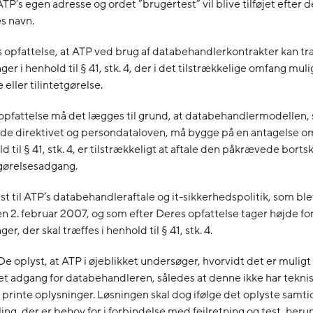
ATP’s egen adresse og ordet ”brugertest” vil blive tilføjet efter 
s navn.
 opfattelse, at ATP ved brug af databehandlerkontrakter kan tr
ger i henhold til § 41, stk. 4, der i det tilstrækkelige omfang mul
 eller tilintetgørelse.
opfattelse må det lægges til grund, at databehandlermodellen,
åde direktivet og persondataloven, må bygge på en antagelse om
d til § 41, stk. 4, er tilstrækkeligt at aftale den påkrævede borts
etgørelsesadgang.
st til ATP’s databehandleraftale og it-sikkerhedspolitik, som bl
 2. februar 2007, og som efter Deres opfattelse tager højde fo
ger, der skal træffes i henhold til § 41, stk. 4.
De oplyst, at ATP i øjeblikket undersøger, hvorvidt det er muligt
 adgang for databehandleren, således at denne ikke har teknis
r printe oplysninger. Løsningen skal dog ifølge det oplyste samtid
ng, der er behov for i forbindelse med fejlretning og test, heru