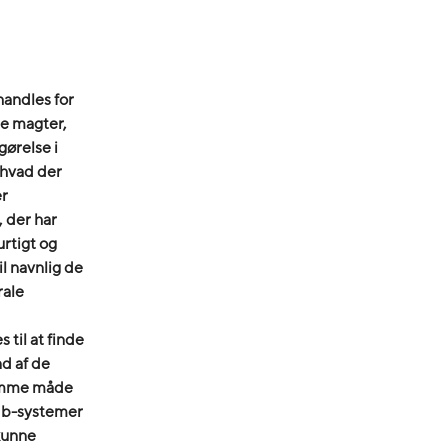
handles for
de magter,
gørelse i
, hvad der
er
 der har
urtigt og
l navnlig de
rale
til at finde
d af de
samme måde
edb-systemer
 kunne