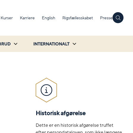
Kurser
Karriere
English
Rigsfællesskabet
Presse
BRUD
INTERNATIONALT
Historisk afgørelse
Dette er en historisk afgørelse truffet
efter persondataloven, som ikke længere