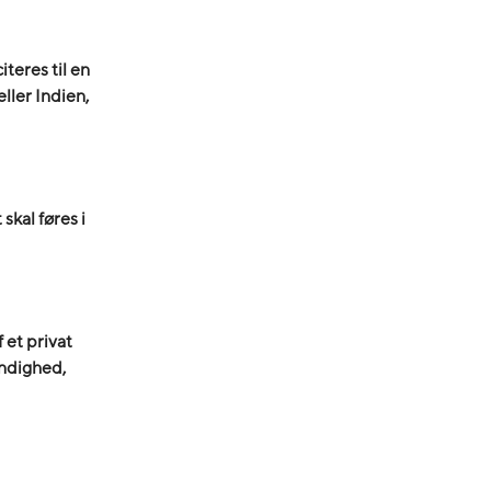
teres til en
eller Indien,
skal føres i
f et privat
myndighed,