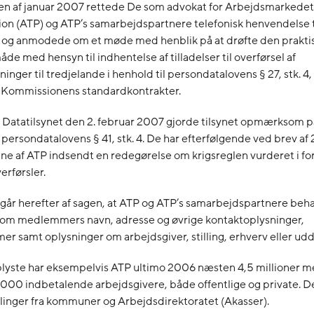
gen af januar 2007 rettede De som advokat for Arbejdsmarkedet
on (ATP) og ATP’s samarbejdspartnere telefonisk henvendelse t
t og anmodede om et møde med henblik på at drøfte den prakti
e med hensyn til indhentelse af tilladelser til overførsel af
inger til tredjelande i henhold til persondatalovens § 27, stk. 4,
 Kommissionens standardkontrakter.
i Datatilsynet den 2. februar 2007 gjorde tilsynet opmærksom p
i persondatalovens § 41, stk. 4. De har efterfølgende ved brev af 
e af ATP indsendt en redegørelse om krigsreglen vurderet i for
rførsler.
år herefter af sagen, at ATP og ATP’s samarbejdspartnere beh
 om medlemmers navn, adresse og øvrige kontaktoplysninger,
 samt oplysninger om arbejdsgiver, stilling, erhverv eller ud
oplyste har eksempelvis ATP ultimo 2006 næsten 4,5 millioner
000 indbetalende arbejdsgivere, både offentlige og private. D
linger fra kommuner og Arbejdsdirektoratet (Akasser).