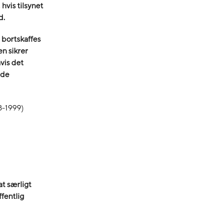
vis tilsynet
d.
 bortskaffes
en sikrer
hvis det
 de
98-1999)
t særligt
ffentlig