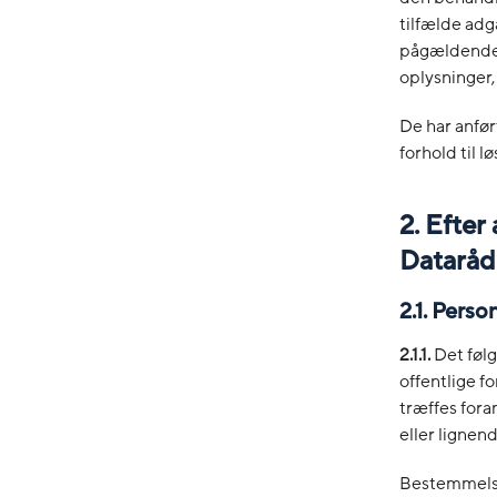
tilfælde adg
pågældende 
oplysninger
De har anfør
forhold til 
2. Efter
Dataråde
2.1. Perso
2.1.1.
Det følg
offentlige f
træffes foran
eller lignen
Bestemmelsen