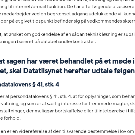
ang til internet/e-mail funktion. De har efterfølgende præcisere
medarbejder ved en begrænset adgang udelukkende vil kunne
, der på et givet tidspunkt befinder sig på vedkommendes skær
t, at ønsket om godkendelse af en sådan teknisk løsning er subsi
løsningen baseret på databehandlerkontrakter.
 at sagen har været behandlet på et møde i
t, skal Datatilsynet
herefter udtale følgen
ndatalovens § 41, stk. 4
er af persondatalovens § 41, stk. 4, at for oplysninger, som beha
orvaltning, og som er af særlig interesse for fremmede magter, sk
staltninger, der muliggør bortskaffelse eller tilintetgørelse i tilf
de forhold.
 er en videreførelse af den tilsvarende bestemmelse i lov om 