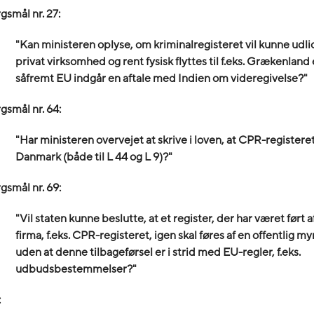
gsmål nr. 27:
"Kan ministeren oplyse, om kriminalregisteret vil kunne udlici
privat virksomhed og rent fysisk flyttes til f.eks. Grækenland 
såfremt EU indgår en aftale med Indien om videregivelse?"
gsmål nr. 64:
"Har ministeren overvejet at skrive i loven, at CPR-registeret 
Danmark (både til L 44 og L 9)?"
gsmål nr. 69:
"Vil staten kunne beslutte, at et register, der har været ført a
firma, f.eks. CPR-registeret, igen skal føres af en offentlig 
uden at denne tilbageførsel er i strid med EU-regler, f.eks.
udbudsbestemmelser?"
: