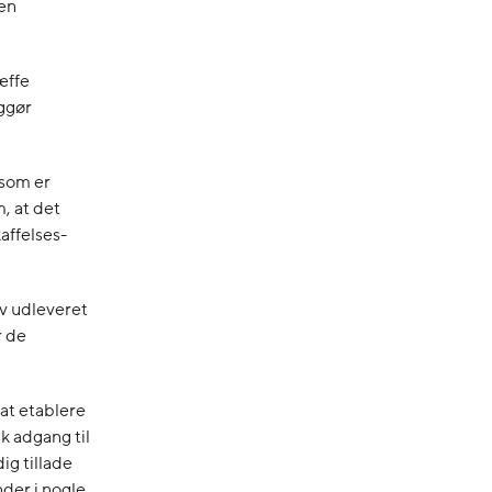
den
æffe
iggør
 som er
, at det
kaffelses-
ev udleveret
r de
 at etablere
k adgang til
ig tillade
nder i nogle