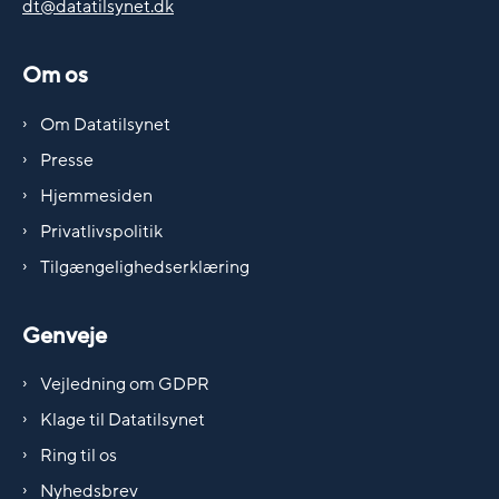
dt@datatilsynet.dk
Om os
Om Datatilsynet
Presse
Hjemmesiden
Privatlivspolitik
Tilgængelighedserklæring
Genveje
Vejledning om GDPR
Klage til Datatilsynet
Ring til os
Nyhedsbrev