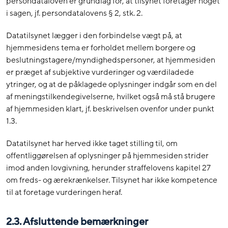
persondataloven er grundlag for, at tilsynet foretager noget
i sagen, jf. persondatalovens § 2, stk. 2.
Datatilsynet lægger i den forbindelse vægt på, at
hjemmesidens tema er forholdet mellem borgere og
beslutningstagere/myndighedspersoner, at hjemmesiden
er præget af subjektive vurderinger og værdiladede
ytringer, og at de påklagede oplysninger indgår som en del
af meningstilkendegivelserne, hvilket også må stå brugere
af hjemmesiden klart, jf. beskrivelsen ovenfor under punkt
1.3.
Datatilsynet har herved ikke taget stilling til, om
offentliggørelsen af oplysninger på hjemmesiden strider
imod anden lovgivning, herunder straffelovens kapitel 27
om freds- og ærekrænkelser. Tilsynet har ikke kompetence
til at foretage vurderingen heraf.
2.3. Afsluttende bemærkninger