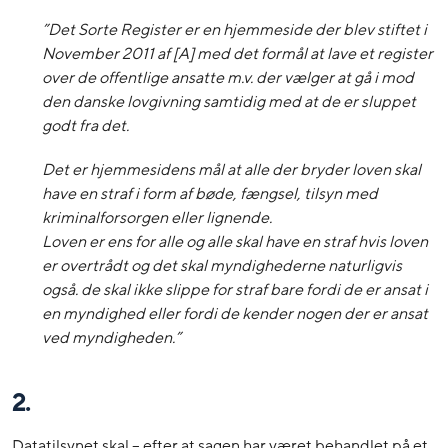
”Det Sorte Register er en hjemmeside der blev stiftet i
November 2011 af [A] med det formål at lave et register
over de offentlige ansatte m.v. der vælger at gå i mod
den danske lovgivning samtidig med at de er sluppet
godt fra det.
Det er hjemmesidens mål at alle der bryder loven skal
have en straf i form af bøde, fængsel, tilsyn med
kriminalforsorgen eller lignende.
Loven er ens for alle og alle skal have en straf hvis loven
er overtrådt og det skal myndighederne naturligvis
også. de skal ikke slippe for straf bare fordi de er ansat i
en myndighed eller fordi de kender nogen der er ansat
ved myndigheden.”
2.
Datatilsynet skal – efter at sagen har været behandlet på et