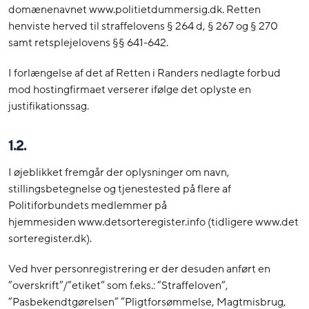
domænenavnet www.politietdummersig.dk. Retten
henviste herved til straffelovens § 264 d, § 267 og § 270
samt retsplejelovens §§ 641-642.
I forlængelse af det af Retten i Randers nedlagte forbud
mod hostingfirmaet verserer ifølge det oplyste en
justifikationssag.
1.2.
I øjeblikket fremgår der oplysninger om navn,
stillingsbetegnelse og tjenestested på flere af
Politiforbundets medlemmer på
hjemmesiden www.detsorteregister.info (tidligere www.det
sorteregister.dk).
Ved hver personregistrering er der desuden anført en
”overskrift”/”etiket” som f.eks.: ”Straffeloven”,
”Pasbekendtgørelsen” ”Pligtforsømmelse, Magtmisbrug,