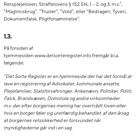
Retsplejeloven, Straffelovens § 152 Stk. 1. - 2. og 3. m.v.”,
”Magtmisbrug”, ”Trusler”, ”Vold”, eller ”Bedrageri, Tyveri,
Dokumentfalsk, Pligtforsømmelse”.
1.3.
På forsiden af
hjemmesiden www.detsorteregister.info fremgår bl.a.
følgende:
”Det Sorte Register er en hjemmeside der har det formål at
lave en registrering af Advokater, kommunale ansatte,
Plejefamilier, Statsforvaltninger, Ankenævn, Politiker, Politi,
Falck, Brandvæsen, Domstole og andre virksomheder
m.v. der efter borgernes mening har overtrådt loven eller
hvis en borger føler sig uretfærdig behandlet. af den årsag
at borgernes retssikkerhed er forsvundet når
myndighederne går ind i en sag.