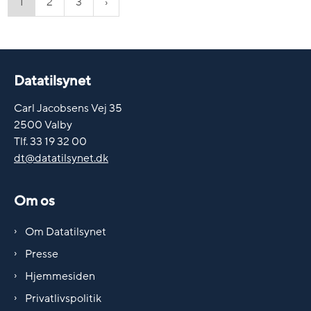
1
2
3
Datatilsynet
Carl Jacobsens Vej 35
2500 Valby
Tlf. 33 19 32 00
dt@datatilsynet.dk
Om os
Om Datatilsynet
Presse
Hjemmesiden
Privatlivspolitik