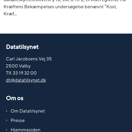
Kræftens Bekæmpelses undersøgelse benævnt ”Kost,
Kræf...
Datatilsynet
Carl Jacobsens Vej 35
2500 Valby
Tlf. 33 19 32 00
dt@datatilsynet.dk
Om os
Om Datatilsynet
Presse
Hjemmesiden