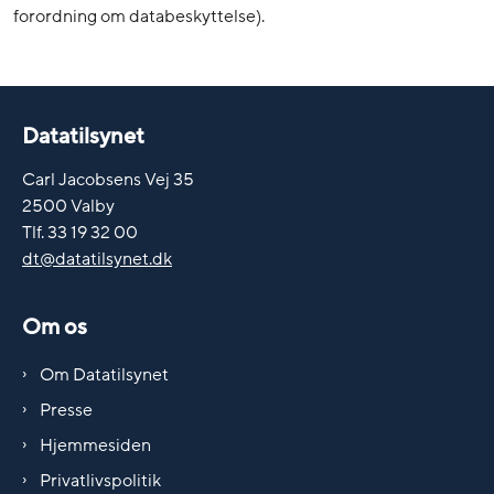
forordning om databeskyttelse).
Datatilsynet
Carl Jacobsens Vej 35
2500 Valby
Tlf. 33 19 32 00
dt@datatilsynet.dk
Om os
Om Datatilsynet
Presse
Hjemmesiden
Privatlivspolitik