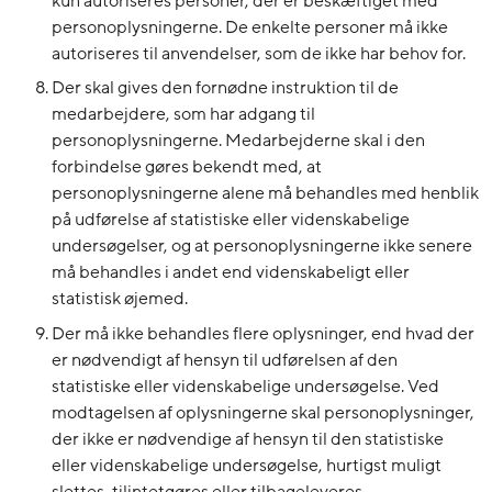
kun autoriseres personer, der er beskæftiget med
personoplysningerne. De enkelte personer må ikke
autoriseres til anvendelser, som de ikke har behov for.
Der skal gives den fornødne instruktion til de
medarbejdere, som har adgang til
personoplysningerne. Medarbejderne skal i den
forbindelse gøres bekendt med, at
personoplysningerne alene må behandles med henblik
på udførelse af statistiske eller videnskabelige
undersøgelser, og at personoplysningerne ikke senere
må behandles i andet end videnskabeligt eller
statistisk øjemed.
Der må ikke behandles flere oplysninger, end hvad der
er nødvendigt af hensyn til udførelsen af den
statistiske eller videnskabelige undersøgelse. Ved
modtagelsen af oplysningerne skal personoplysninger,
der ikke er nødvendige af hensyn til den statistiske
eller videnskabelige undersøgelse, hurtigst muligt
slettes, tilintetgøres eller tilbageleveres.