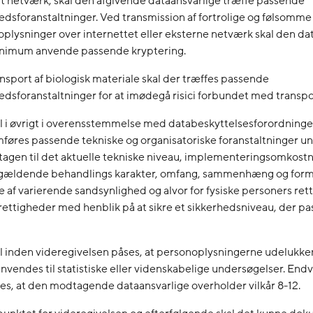
t netværk, skal den afgivende dataansvarlige træffe passende
edsforanstaltninger. Ved transmission af fortrolige og følsomme
plysninger over internettet eller eksterne netværk skal den da
nimum anvende passende kryptering.
nsport af biologisk materiale skal der træffes passende
edsforanstaltninger for at imødegå risici forbundet med transpo
l i øvrigt i overensstemmelse med databeskyttelsesforordningen
øres passende tekniske og organisatoriske foranstaltninger u
agen til det aktuelle tekniske niveau, implementeringsomkost
gældende behandlings karakter, omfang, sammenhæng og form
ne af varierende sandsynlighed og alvor for fysiske personers re
rettigheder med henblik på at sikre et sikkerhedsniveau, der pass
l inden videregivelsen påses, at personoplysningerne udelukk
nvendes til statistiske eller videnskabelige undersøgelser. Endv
es, at den modtagende dataansvarlige overholder vilkår 8-12.