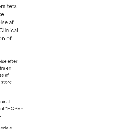
rsitets
ke
se af
Clinical
on of
lse efter
fra en
se af
 store
nical
ævnt ”HOPE –
.
eriale,