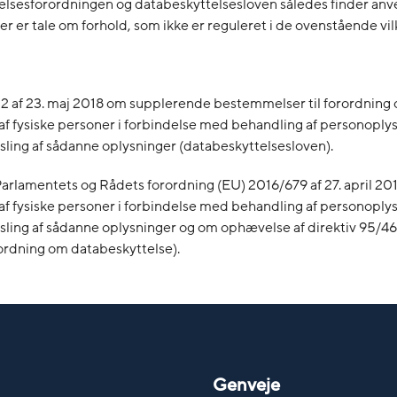
elsesforordningen og databeskyttelsesloven således finder anve
er er tale om forhold, som ikke er reguleret i de ovenstående vil
02 af 23. maj 2018 om supplerende bestemmelser til forordning
af fysiske personer i forbindelse med behandling af personoply
sling af sådanne oplysninger (databeskyttelsesloven).
rlamentets og Rådets forordning (EU) 2016/679 af 27. april 20
af fysiske personer i forbindelse med behandling af personoply
sling af sådanne oplysninger og om ophævelse af direktiv 95/4
ordning om databeskyttelse).
Genveje