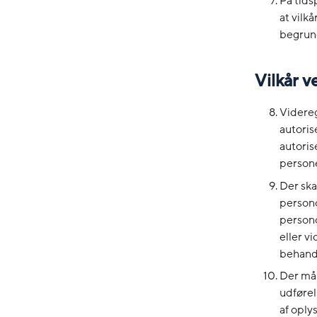
På tids
at vilk
begrund
Vilkår 
Videreg
autoris
autoris
persone
Der ska
persono
persono
eller v
behandl
Der må 
udførel
af oply