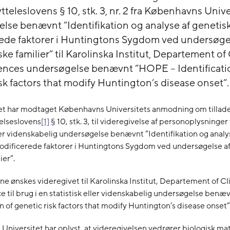
teleslovens § 10, stk. 3, nr. 2 fra Københavns Unive
lse benævnt ”Identifikation og analyse af genetis
ede faktorer i Huntingtons Sygdom ved undersøgel
ke familier” til Karolinska Institut, Departement of 
nces undersøgelse benævnt ”HOPE – Identificati
sk factors that modify Huntington’s disease onset”.
et har modtaget Københavns Universitets anmodning om tillade
elseslovens
[1]
§ 10, stk. 3, til videregivelse af personoplysninger 
ller videnskabelig undersøgelse benævnt ”Identifikation og analy
odificerede faktorer i Huntingtons Sygdom ved undersøgelse af
ier”.
e ønskes videregivet til Karolinska Institut, Departement of Cli
 til brug i en statistisk eller videnskabelig undersøgelse ben
on of genetic risk factors that modify Huntington’s disease onset”
niversitet har oplyst, at videregivelsen vedrører biologisk mat