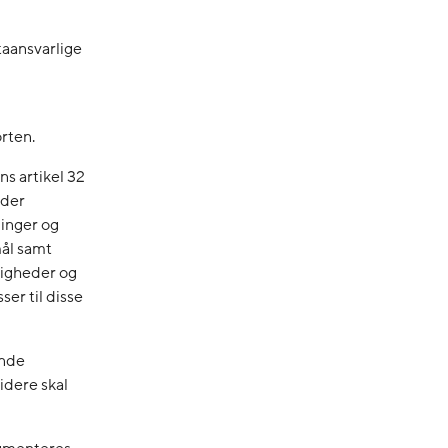
taansvarlige
rten.
s artikel 32
nder
ninger og
ål samt
ttigheder og
er til disse
ende
idere skal