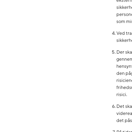
ekstern
sikkerh
persono
som mi
Ved tra
sikkerh
Der ska
gennemf
hensynt
den på
risicie
friheds
risici.
Det ska
viderea
det pås