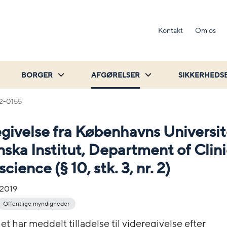
Kontakt
Om os
BORGER
AFGØRELSER
SIKKERHEDS
2-0155
givelse fra Københavns Universite
nska Institut, Department of Clini
ience (§ 10, stk. 3, nr. 2)
-2019
Offentlige myndigheder
et har meddelt tilladelse til videregivelse efter