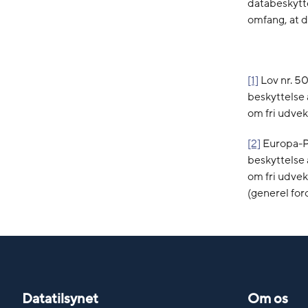
databeskytt
omfang, at d
[1]
Lov nr. 5
beskyttelse 
om fri udvek
[2]
Europa-Pa
beskyttelse 
om fri udvek
(generel for
Datatilsynet
Om os