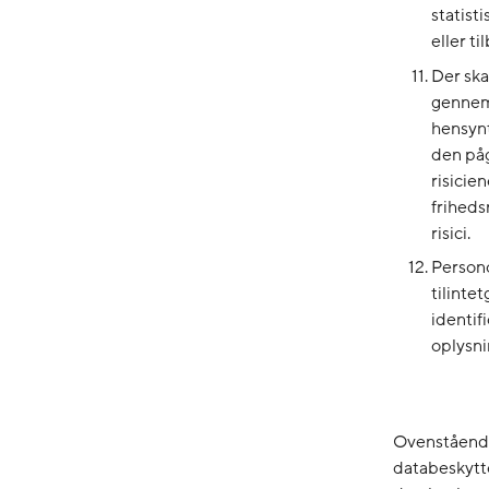
statist
eller t
Der ska
gennemf
hensynt
den på
risicie
friheds
risici.
Persono
tilinte
identif
oplysni
Ovenstående 
databeskytt