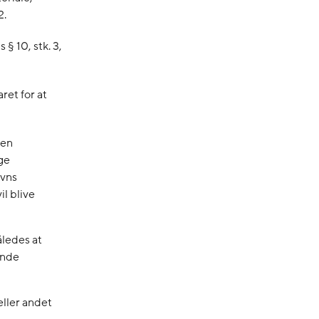
2.
§ 10, stk. 3,
ret for at
den
ge
avns
il blive
åledes at
ende
eller andet