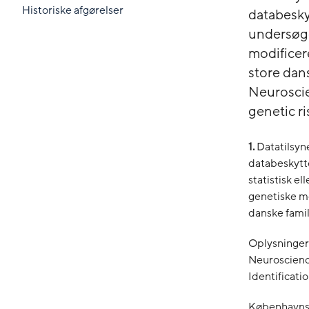
Historiske afgørelser
databeskyt
undersøge
modificer
store dans
Neuroscie
genetic ri
1.
Datatilsyn
databeskytt
statistisk e
genetiske m
danske famil
Oplysningern
Neuroscience
Identificati
Københavns U