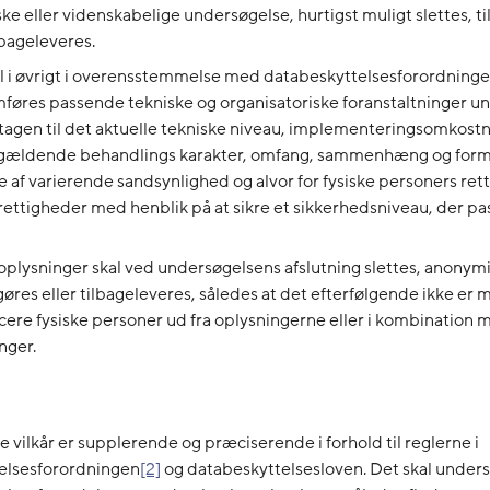
iske eller videnskabelige undersøgelse, hurtigst muligt slettes, t
ilbageleveres.
l i øvrigt i overensstemmelse med databeskyttelsesforordningen
øres passende tekniske og organisatoriske foranstaltninger u
agen til det aktuelle tekniske niveau, implementeringsomkost
gældende behandlings karakter, omfang, sammenhæng og form
ne af varierende sandsynlighed og alvor for fysiske personers re
rettigheder med henblik på at sikre et sikkerhedsniveau, der pass
plysninger skal ved undersøgelsens afslutning slettes, anonymi
tgøres eller tilbageleveres, således at det efterfølgende ikke er m
icere fysiske personer ud fra oplysningerne eller i kombination
nger.
vilkår er supplerende og præciserende i forhold til reglerne i
elsesforordningen
[2]
og databeskyttelsesloven. Det skal unders