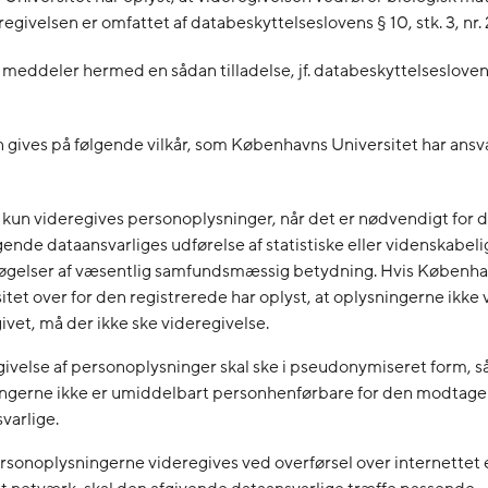
egivelsen er omfattet af databeskyttelseslovens § 10, stk. 3, nr. 
 meddeler hermed en sådan tilladelse, jf. databeskyttelseslovens 
n gives på følgende vilkår, som Københavns Universitet har ansva
kun videregives personoplysninger, når det er nødvendigt for 
nde dataansvarliges udførelse af statistiske eller videnskabeli
øgelser af væsentlig samfundsmæssig betydning. Hvis Københ
itet over for den registrerede har oplyst, at oplysningerne ikke v
ivet, må der ikke ske videregivelse.
ivelse af personoplysninger skal ske i pseudonymiseret form, s
ingerne ikke er umiddelbart personhenførbare for den modtag
varlige.
rsonoplysningerne videregives ved overførsel over internettet 