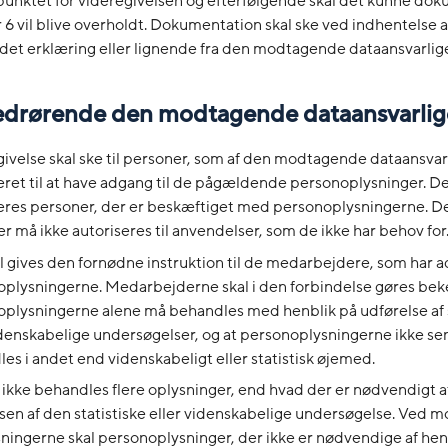
punktet for videregivelsen og efterfølgende skal det kunne do
år 6 vil blive overholdt. Dokumentation skal ske ved indhentelse af
et erklæring eller lignende fra den modtagende dataansvarlig
vedrørende den modtagende dataansvarlig
ivelse skal ske til personer, som af den modtagende dataansvar
eret til at have adgang til de pågældende personoplysninger. D
eres personer, der er beskæftiget med personoplysningerne. D
r må ikke autoriseres til anvendelser, som de ikke har behov for
l gives den fornødne instruktion til de medarbejdere, som har a
plysningerne. Medarbejderne skal i den forbindelse gøres bek
plysningerne alene må behandles med henblik på udførelse af s
idenskabelige undersøgelser, og at personoplysningerne ikke s
es i andet end videnskabeligt eller statistisk øjemed.
ikke behandles flere oplysninger, end hvad der er nødvendigt af
sen af den statistiske eller videnskabelige undersøgelse. Ved 
sningerne skal personoplysninger, der ikke er nødvendige af hen