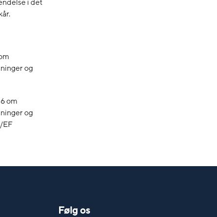
ndelse i det
kår.
 om
sninger og
16 om
sninger og
6/EF
Følg os