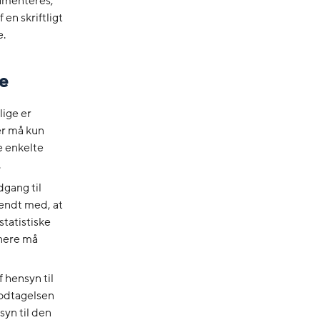
kumenteres,
 en skriftligt
e.
e
lige er
er må kun
e enkelte
.
dgang til
endt med, at
tatistiske
enere må
 hensyn til
modtagelsen
syn til den