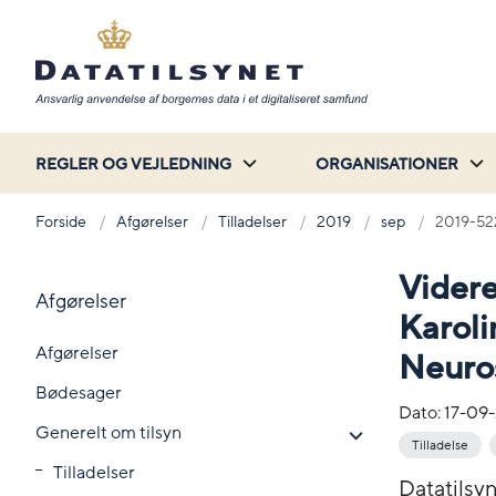
REGLER OG VEJLEDNING
ORGANISATIONER
Forside
Afgørelser
Tilladelser
2019
sep
2019-52
Videre
Afgørelser
Karoli
Afgørelser
Neurosc
Bødesager
Dato:
17-09
Generelt om tilsyn
Tilladelse
Tilladelser
Datatilsyn