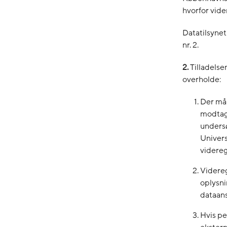
hvorfor vider
Datatilsynet
nr. 2.
2.
Tilladelse
overholde:
Der må 
modtage
unders
Univers
videreg
Videreg
oplysn
dataans
Hvis pe