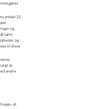
ilintetgøres
s artikel 32
nder
ninger og
ål samt
ttigheder og
er til disse
seres,
uligt at
 med andre
treges, at