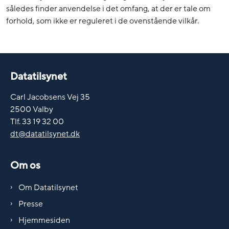
således finder anvendelse i det omfang, at der er tale om
forhold, som ikke er reguleret i de ovenstående vilkår.
Datatilsynet
Carl Jacobsens Vej 35
2500 Valby
Tlf. 33 19 32 00
dt@datatilsynet.dk
Om os
Om Datatilsynet
Presse
Hjemmesiden