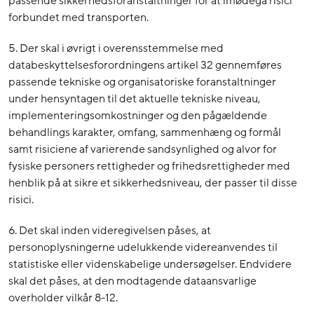
passende sikkerhedsforanstaltninger for at imødegå risici
forbundet med transporten.
5. Der skal i øvrigt i overensstemmelse med
databeskyttelsesforordningens artikel 32 gennemføres
passende tekniske og organisatoriske foranstaltninger
under hensyntagen til det aktuelle tekniske niveau,
implementeringsomkostninger og den pågældende
behandlings karakter, omfang, sammenhæng og formål
samt risiciene af varierende sandsynlighed og alvor for
fysiske personers rettigheder og frihedsrettigheder med
henblik på at sikre et sikkerhedsniveau, der passer til disse
risici.
6. Det skal inden videregivelsen påses, at
personoplysningerne udelukkende videreanvendes til
statistiske eller videnskabelige undersøgelser. Endvidere
skal det påses, at den modtagende dataansvarlige
overholder vilkår 8-12.