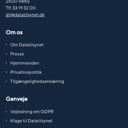
2500 Valby
Tlf. 33 19 32 00
dt@datatilsynet.dk
Om os
Om Datatilsynet
Presse
Hjemmesiden
Privatlivspolitik
Tilgængelighedserklæring
Genveje
Vejledning om GDPR
Klage til Datatilsynet