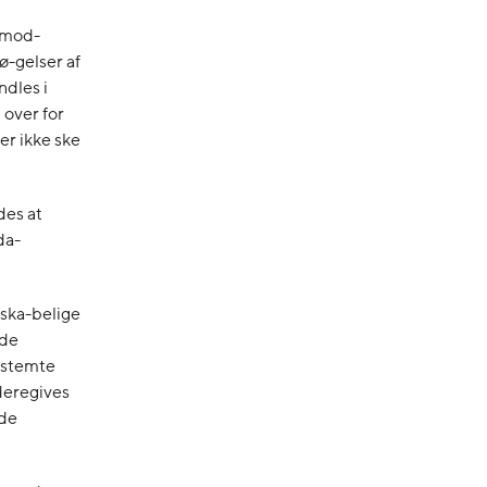
n mod-
ø-gelser af
dles i
 over for
er ikke ske
des at
da-
nska-belige
nde
bestemte
deregives
nde