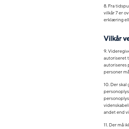
8. Fra tidsp
vilkår 7 er 
erklæring el
Vilkår 
9. Videregiv
autoriseret 
autoriseres
personer må 
10. Der skal
personoplys
personoplysn
videnskabel
andet end vi
11. Der må i