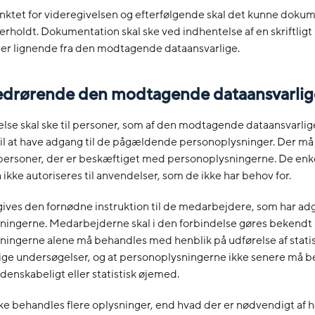
unktet for videregivelsen og efterfølgende skal det kunne dokum
overholdt. Dokumentation skal ske ved indhentelse af en skriftlig
ler lignende fra den modtagende dataansvarlige.
vedrørende den modtagende dataansvarlig
else skal ske til personer, som af den modtagende dataansvarlig
til at have adgang til de pågældende personoplysninger. Der må
 personer, der er beskæftiget med personoplysningerne. De enk
ikke autoriseres til anvendelser, som de ikke har behov for.
 gives den fornødne instruktion til de medarbejdere, som har adg
ningerne. Medarbejderne skal i den forbindelse gøres bekendt
ingerne alene må behandles med henblik på udførelse af statist
ige undersøgelser, og at personoplysningerne ikke senere må b
denskabeligt eller statistisk øjemed.
kke behandles flere oplysninger, end hvad der er nødvendigt af h