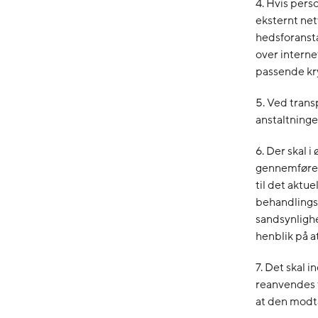
4. Hvis pers
eksternt net
hedsforansta
over intern
passende kr
5. Ved trans
anstaltninge
6. Der skal 
gennemføres
til det akt
behandlings
sandsynlighe
henblik på at
7. Det skal 
reanvendes t
at den modta