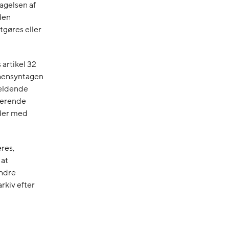
agelsen af
den
etgøres eller
artikel 32
 hensyntagen
gældende
ierende
eder med
eres,
 at
andre
rkiv efter