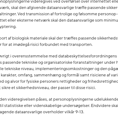
onoplysningerne videregives ved overførsel over internettet ell
værk, skal den afgivende dataansvarlige træffe passende sikker
ltninger. Ved transmission af fortrolige og følsomme personop-
ettet eller eksterne netværk skal den dataansvarlige som mini
yptering.
port af biologisk materiale skal der træffes passende sikkerheds
r for at imødegå risici forbundet med transporten.
i øvrigt i overensstemmelse med databeskyttelsesforordningens 
 passende tekniske og organisatoriske foranstaltninger under
uelle tekniske niveau, implementeringsomkostninger og den på
 karakter, omfang, sammenhæng og formål samt risiciene af var
d og alvor for fysiske personers rettigheder og frihedsrettigh
 sikre et sikkerhedsniveau, der passer til disse risici.
inden videregivelsen påses, at personoplysningerne udelukkende
il statistiske eller videnskabelige undersøgelser. Endvidere ska
gende dataansvarlige overholder vilkår 9-13.