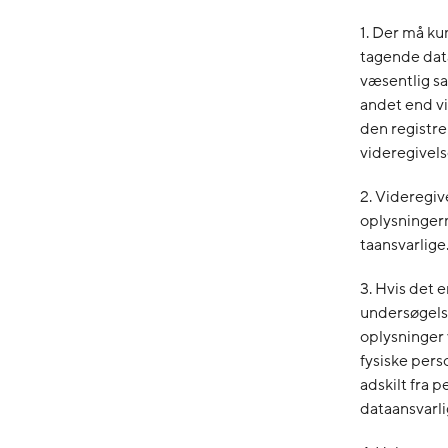
1. Der må ku
tagende data
væsentlig s
andet end vi
den registre
videregivels
2. Videregiv
oplysninger
taansvarlige
3. Hvis det 
undersøgelse
oplysninger 
fysiske pers
adskilt fra 
dataansvarlige