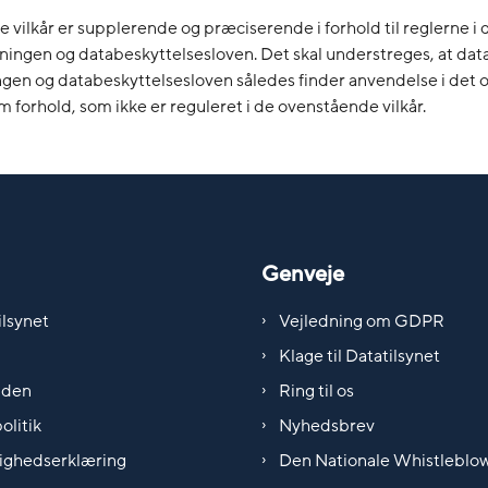
vilkår er supplerende og præciserende i forhold til reglerne i
ningen og databeskyttelsesloven. Det skal understreges, at dat
gen og databeskyttelsesloven således finder anvendelse i det 
om forhold, som ikke er reguleret i de ovenstående vilkår.
Genveje
lsynet
Vejledning om GDPR
Klage til Datatilsynet
iden
Ring til os
olitik
Nyhedsbrev
ighedserklæring
Den Nationale Whistleblo