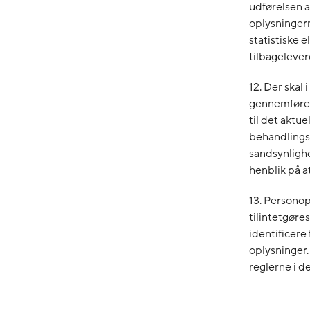
udførelsen a
oplysningern
statistiske e
tilbagelever
12. Der skal
gennemføres
til det akt
behandlings
sandsynlighe
henblik på at
13. Personop
tilintetgøres
identificere
oplysninger.
reglerne i d