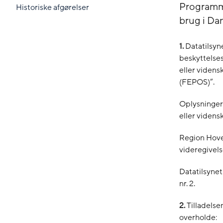
Programme
Historiske afgørelser
brug i Da
1.
Datatilsyn
beskyttelsesl
eller viden
(FEPOS)”.
Oplysningerne
eller viden
Region Hoved
videregivelse
Datatilsynet
nr. 2.
2.
Tilladelse
overholde: