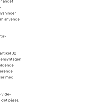
er andet
-
lysninger
mum anvende
for-
artikel 32
 hensyntagen
gældende
ierende
eder med
 vide-
l det påses,