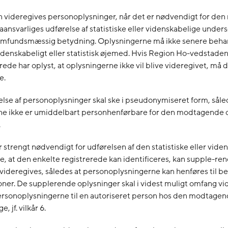
n videregives personoplysninger, når det er nødvendigt for de
ansvarliges udførelse af statistiske eller videnskabelige unders
amfundsmæssig betydning. Oplysningerne må ikke senere behan
denskabeligt eller statistisk øjemed. Hvis Region Ho-vedstaden
rede har oplyst, at oplysningerne ikke vil blive videregivet, må d
e.
else af personoplysninger skal ske i pseudonymiseret form, såle
ne ikke er umiddelbart personhenførbare for den modtagende 
.
er strengt nødvendigt for udførelsen af den statistiske eller vide
, at den enkelte registrerede kan identificeres, kan supple-re
videregives, således at personoplysningerne kan henføres til 
oner. De supplerende oplysninger skal i videst muligt omfang vi
personoplysningerne til en autoriseret person hos den modtage
, jf. vilkår 6.