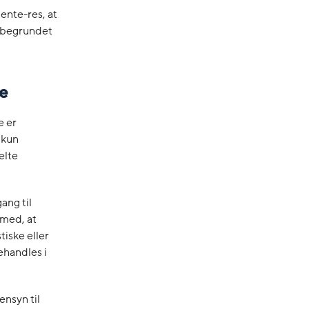
ente-res, at
t begrundet
e
e er
 kun
elte
ang til
 med, at
iske eller
ehandles i
ensyn til