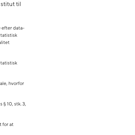
itut til
efter data-
tatistisk
litet
tatistisk
ale, hvorfor
§ 10, stk. 3,
 for at