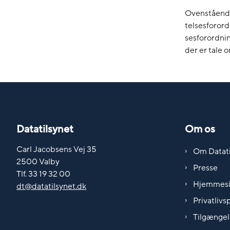
Ovenstående 
telsesforord
sesforordnin
der er tale 
Datatilsynet
Om os
Carl Jacobsens Vej 35
Om Datati
2500 Valby
Presse
Tlf. 33 19 32 00
Hjemmes
dt@datatilsynet.dk
Privatlivsp
Tilgængel