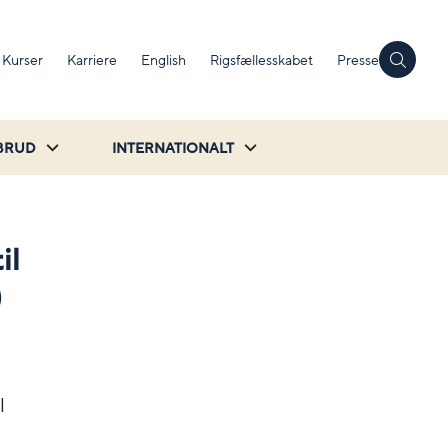
Kurser
Karriere
English
Rigsfællesskabet
Presse
BRUD
INTERNATIONALT
il
)
l