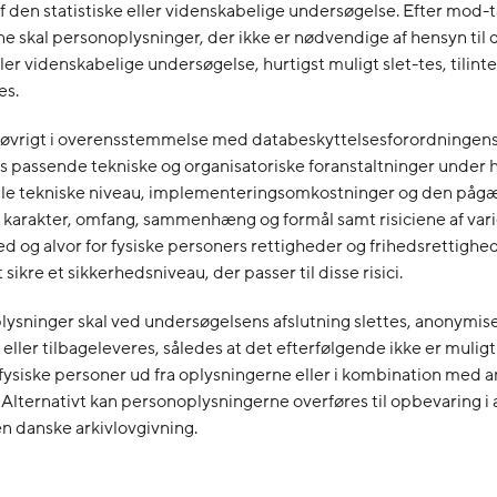
f den statistiske eller videnskabelige undersøgelse. Efter mod-t
e skal personoplysninger, der ikke er nødvendige af hensyn til 
ller videnskabelige undersøgelse, hurtigst muligt slet-tes, tilint
es.
 i øvrigt i overensstemmelse med databeskyttelsesforordningens 
 passende tekniske og organisatoriske foranstaltninger under
uelle tekniske niveau, implementeringsomkostninger og den på
 karakter, omfang, sammenhæng og formål samt risiciene af var
d og alvor for fysiske personers rettigheder og frihedsrettigh
 sikre et sikkerhedsniveau, der passer til disse risici.
lysninger skal ved undersøgelsens afslutning slettes, anonymis
 eller tilbageleveres, således at det efterfølgende ikke er muligt
 fysiske personer ud fra oplysningerne eller i kombination med 
 Alternativt kan personoplysningerne overføres til opbevaring i a
en danske arkivlovgivning.