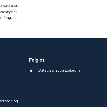
 databeskyt-
abeskyttel-
omfang, at
Følg os
Datatilsynet på LinkedIn
werordning