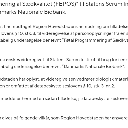
ring af Sædkvalitet (FEPOS)” til Statens Serum Inst
nmarks Nationale Biobank.
et har modtaget Region Hovedstadens anmodning om tilladelse 
ovens § 10, stk. 3, til videregivelse af personoplysninger fra en s
skabelig undersøgelse benævnt ”Føtal Programmering af Sædkva
 ønskes videregivet til Statens Serum Institut til brug for i en s
skabelig undersøgelse benævnt ”Danmarks Nationale Biobank”.
staden har oplyst, at videregivelsen vedrører biologisk materi
n er omfattet af databeskyttelseslovens § 10, stk. 3, nr. 2.
 meddeler hermed en sådan tilladelse, jf. databeskyttelseslovens 
n gives på følgende vilkår, som Region Hovedstaden har ansvaret