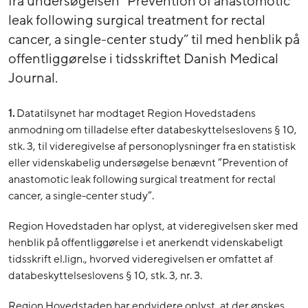
fra undersøgelsen ”Prevention of anastomotic
leak following surgical treatment for rectal
cancer, a single-center study” til med henblik på
offentliggørelse i tidsskriftet Danish Medical
Journal.
1.
Datatilsynet har modtaget Region Hovedstadens
anmodning om tilladelse efter databeskyttelseslovens § 10,
stk. 3, til videregivelse af personoplysninger fra en statistisk
eller videnskabelig undersøgelse benævnt ”Prevention of
anastomotic leak following surgical treatment for rectal
cancer, a single-center study”.
Region Hovedstaden har oplyst, at videregivelsen sker med
henblik på offentliggørelse i et anerkendt videnskabeligt
tidsskrift el.lign., hvorved videregivelsen er omfattet af
databeskyttelseslovens § 10, stk. 3, nr. 3.
Region Hovedstaden har endvidere oplyst, at der ønskes