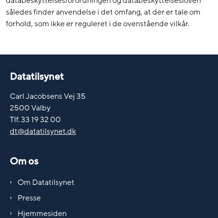
databeskyttelsesforordningen og databeskyttelsesloven
således finder anvendelse i det omfang, at der er tale om
forhold, som ikke er reguleret i de ovenstående vilkår.
Datatilsynet
Carl Jacobsens Vej 35
2500 Valby
Tlf. 33 19 32 00
dt@datatilsynet.dk
Om os
Om Datatilsynet
Presse
Hjemmesiden