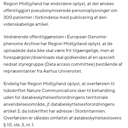
Region Midtjylland har endvidere oplyst, at der ønskes
offentliggjort pseudonymiserede personoplysninger om
300 patienter i forbindelse med publicering af den
videnskabelige artikel.
Vedrørende offentliggørelsen i European Genome-
phenome Archive har Region Midtjylland oplyst, at de
uploadede data ikke skal være frit tilgængelige, men at
forespørgsler/downloads skal godkendes af en specielt
nedsat styregruppe (Data access committee) bestående af
repræsentanter fra Aarhus Universitet.
Endelig har Region Midtjylland oplyst, at overførslen til
tidsskriftet Nature Communications sker til behandling
uden for databeskyttelsesforordningens territoriale
anvendelsesområde, jf. databeskyttelsesforordningens
artikel 3, da tidskriftet har adresse i Storbritannien.
Overførslen er således omfattet af databeskyttelseslovens
§ 10, stk. 3, nr. 1.