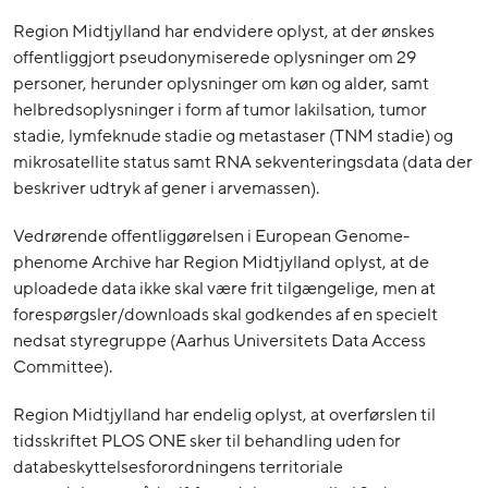
Region Midtjylland har endvidere oplyst, at der ønskes
offentliggjort pseudonymiserede oplysninger om 29
personer, herunder oplysninger om køn og alder, samt
helbredsoplysninger i form af tumor lakilsation, tumor
stadie, lymfeknude stadie og metastaser (TNM stadie) og
mikrosatellite status samt RNA sekventeringsdata (data der
beskriver udtryk af gener i arvemassen).
Vedrørende offentliggørelsen i European Genome-
phenome Archive har Region Midtjylland oplyst, at de
uploadede data ikke skal være frit tilgængelige, men at
forespørgsler/downloads skal godkendes af en specielt
nedsat styregruppe (Aarhus Universitets Data Access
Committee).
Region Midtjylland har endelig oplyst, at overførslen til
tidsskriftet PLOS ONE sker til behandling uden for
databeskyttelsesforordningens territoriale