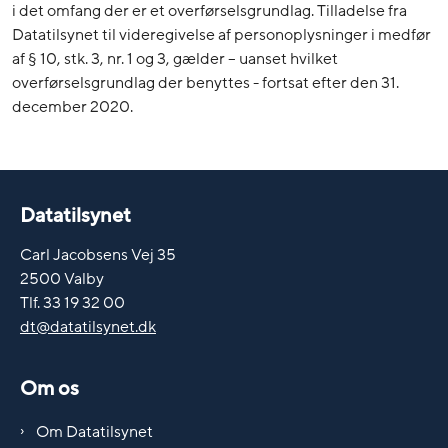
i det omfang der er et overførselsgrundlag. Tilladelse fra
Datatilsynet til videregivelse af personoplysninger i medfør
af § 10, stk. 3, nr. 1 og 3, gælder – uanset hvilket
overførselsgrundlag der benyttes - fortsat efter den 31.
december 2020.
Datatilsynet
Carl Jacobsens Vej 35
2500 Valby
Tlf. 33 19 32 00
dt@datatilsynet.dk
Om os
Om Datatilsynet