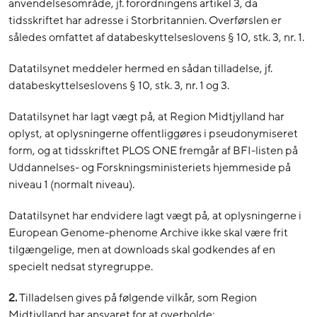
anvendelsesområde, jf. forordningens artikel 3, da
tidsskriftet har adresse i Storbritannien. Overførslen er
således omfattet af databeskyttelseslovens § 10, stk. 3, nr. 1.
Datatilsynet meddeler hermed en sådan tilladelse, jf.
databeskyttelseslovens § 10, stk. 3, nr. 1 og 3.
Datatilsynet har lagt vægt på, at Region Midtjylland har
oplyst, at oplysningerne offentliggøres i pseudonymiseret
form, og at tidsskriftet PLOS ONE fremgår af BFI-listen på
Uddannelses- og Forskningsministeriets hjemmeside på
niveau 1 (normalt niveau).
Datatilsynet har endvidere lagt vægt på, at oplysningerne i
European Genome-phenome Archive ikke skal være frit
tilgængelige, men at downloads skal godkendes af en
specielt nedsat styregruppe.
2.
Tilladelsen gives på følgende vilkår, som Region
Midtjylland har ansvaret for at overholde: