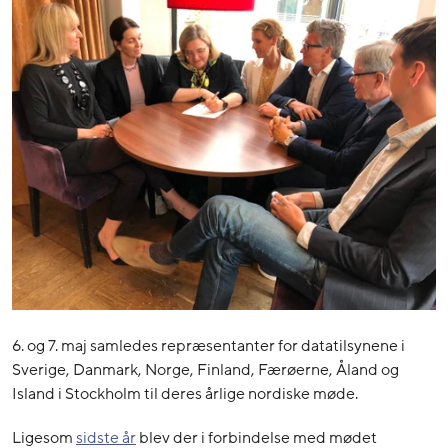
6. og 7. maj samledes repræsentanter for datatilsynene i
Sverige, Danmark, Norge, Finland, Færøerne, Åland og
Island i Stockholm til deres årlige nordiske møde.
Ligesom
sidste år
blev der i forbindelse med mødet