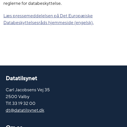
reglerne for databeskyttelse.
Læs pressemeddelelsen på Det Europæiske
Databeskyttelsesråds hjemmeside (engelsk).
Datatilsynet
Carl Jacobsens Vej 35
2500 Valby
Tlf. 33 19 32 00
dt@datatilsynet.dk