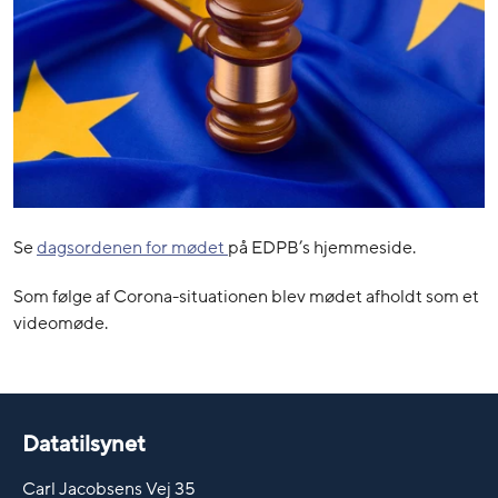
Se
dagsordenen for mødet
på EDPB’s hjemmeside.
Som følge af Corona-situationen blev mødet afholdt som et
videomøde.
Datatilsynet
Carl Jacobsens Vej 35