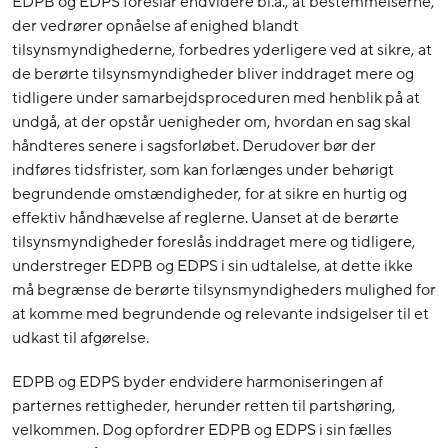
EDPB og EDPS foreslår endvidere bl.a., at bestemmelserne,
der vedrører opnåelse af enighed blandt
tilsynsmyndighederne, forbedres yderligere ved at sikre, at
de berørte tilsynsmyndigheder bliver inddraget mere og
tidligere under samarbejdsproceduren med henblik på at
undgå, at der opstår uenigheder om, hvordan en sag skal
håndteres senere i sagsforløbet. Derudover bør der
indføres tidsfrister, som kan forlænges under behørigt
begrundende omstændigheder, for at sikre en hurtig og
effektiv håndhævelse af reglerne. Uanset at de berørte
tilsynsmyndigheder foreslås inddraget mere og tidligere,
understreger EDPB og EDPS i sin udtalelse, at dette ikke
må begrænse de berørte tilsynsmyndigheders mulighed for
at komme med begrundende og relevante indsigelser til et
udkast til afgørelse.
EDPB og EDPS byder endvidere harmoniseringen af
parternes rettigheder, herunder retten til partshøring,
velkommen. Dog opfordrer EDPB og EDPS i sin fælles