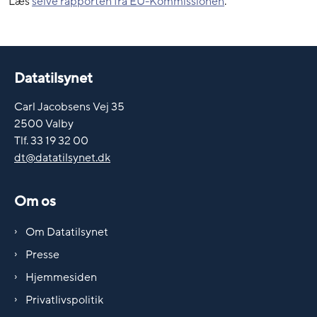
Læs
selve rapporten fra EU-Kommissionen
.
Datatilsynet
Carl Jacobsens Vej 35
2500 Valby
Tlf. 33 19 32 00
dt@datatilsynet.dk
Om os
Om Datatilsynet
Presse
Hjemmesiden
Privatlivspolitik