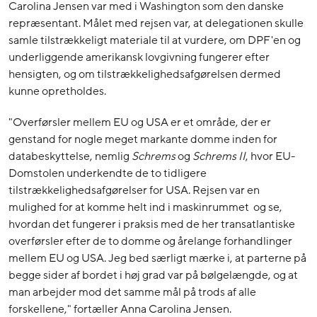
Carolina Jensen var med i Washington som den danske
repræsentant. Målet med rejsen var, at delegationen skulle
samle tilstrækkeligt materiale til at vurdere, om DPF'en og
underliggende amerikansk lovgivning fungerer efter
hensigten, og om tilstrækkelighedsafgørelsen dermed
kunne opretholdes.
"Overførsler mellem EU og USA er et område, der er
genstand for nogle meget markante domme inden for
databeskyttelse, nemlig
Schrems
og
Schrems II
, hvor EU-
Domstolen underkendte de to tidligere
tilstrækkelighedsafgørelser for USA. Rejsen var en
mulighed for at komme helt ind i maskinrummet og se,
hvordan det fungerer i praksis med de her transatlantiske
overførsler efter de to domme og årelange forhandlinger
mellem EU og USA. Jeg bed særligt mærke i, at parterne på
begge sider af bordet i høj grad var på bølgelængde, og at
man arbejder mod det samme mål på trods af alle
forskellene," fortæller Anna Carolina Jensen.