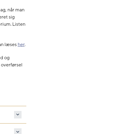
lag, når man
eret sig
rium. Listen
an læses
her
.
ud og
 overførsel