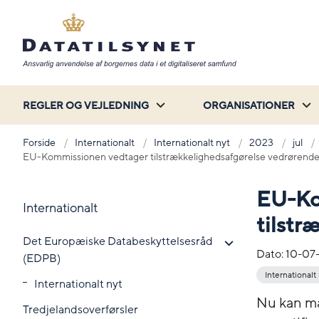
REGLER OG VEJLEDNING
ORGANISATIONER
Forside
Internationalt
Internationalt nyt
2023
jul
EU-Kommissionen vedtager tilstrækkelighedsafgørelse vedrørend
EU-Ko
Internationalt
tilstr
Det Europæiske Databeskyttelsesråd
Dato:
10-07
(EDPB)
Internationalt
Internationalt nyt
Nu kan ma
Tredjelandsoverførsler