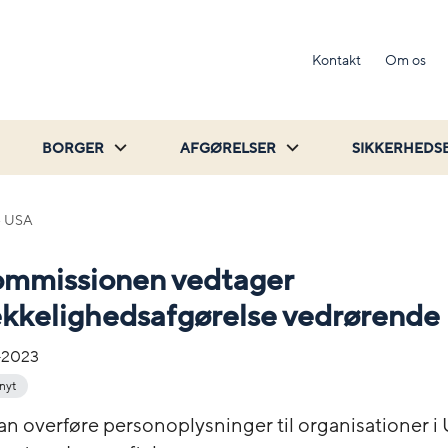
Kontakt
Om os
BORGER
AFGØRELSER
SIKKERHEDS
e USA
mmissionen vedtager
ækkelighedsafgørelse vedrørend
-2023
 nyt
n overføre personoplysninger til organisationer i 