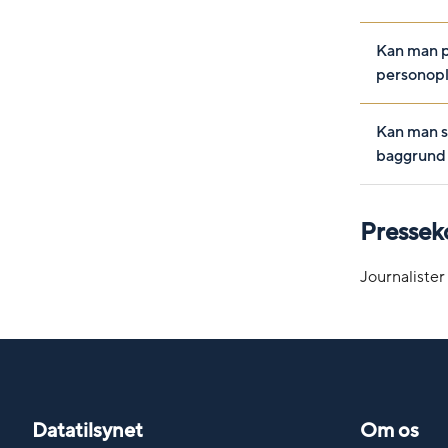
Kan man p
personopl
Kan man s
baggrund 
Pressek
Journalister
Datatilsynet
Om os