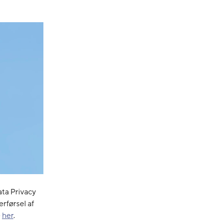
ata Privacy
rførsel af
e
her
.