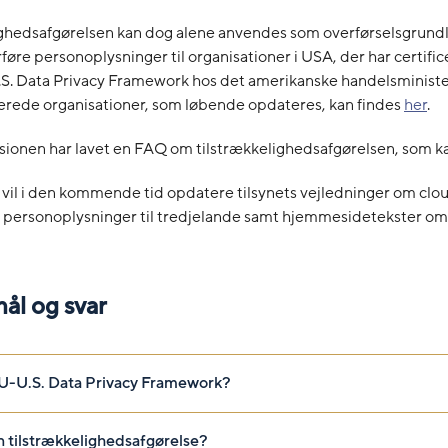
ighedsafgørelsen kan dog alene anvendes som overførselsgrund
rføre personoplysninger til organisationer i USA, der har certific
S. Data Privacy Framework hos det amerikanske handelsministe
cerede organisationer, som løbende opdateres, kan findes
her
.
onen har lavet en FAQ om tilstrækkelighedsafgørelsen, som k
 vil i den kommende tid opdatere tilsynets vejledninger om clo
f personoplysninger til tredjelande samt hjemmesidetekster om
ål og svar
U-U.S. Data Privacy Framework?
n tilstrækkelighedsafgørelse?