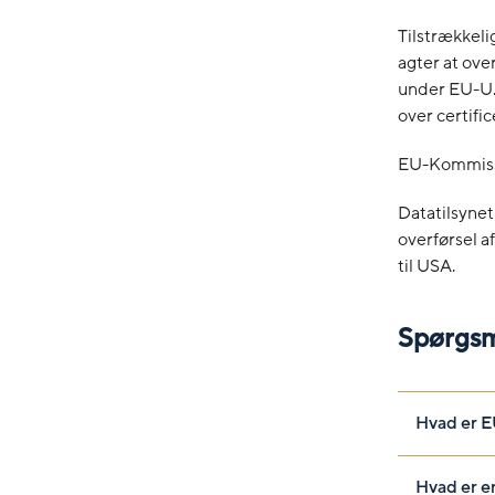
Tilstrækkel
agter at ove
under EU-U.
over certifi
EU-Kommissi
Datatilsynet
overførsel a
til USA.
Spørgsm
Hvad er E
Hvad er e