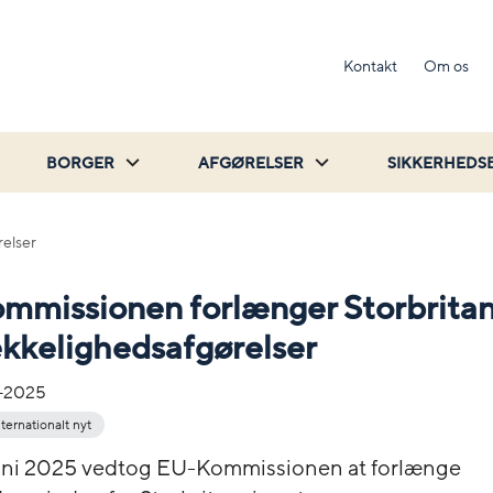
Kontakt
Om os
BORGER
AFGØRELSER
SIKKERHEDS
relser
mmissionen forlænger Storbrita
ækkelighedsafgørelser
-2025
nternationalt nyt
uni 2025 vedtog EU-Kommissionen at forlænge