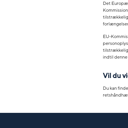
Det Europæi
Kommissionen
tilstrækkel
forlængelsen
EU-Kommissi
personoplys
tilstrækkeli
indtil denne
Vil du 
Du kan finde
retshåndhæv