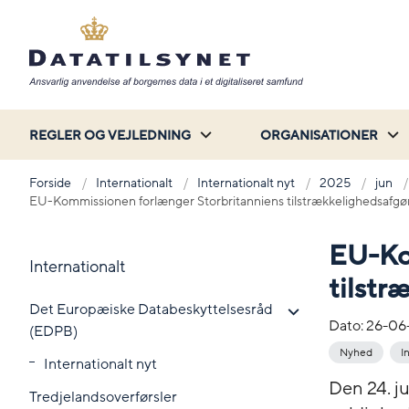
REGLER OG VEJLEDNING
ORGANISATIONER
Forside
Internationalt
Internationalt nyt
2025
jun
EU-Kommissionen forlænger Storbritanniens tilstrækkelighedsafgø
EU-Ko
Internationalt
tilstr
Det Europæiske Databeskyttelsesråd
Dato:
26-06
(EDPB)
Nyhed
I
Internationalt nyt
Den 24. j
Tredjelandsoverførsler