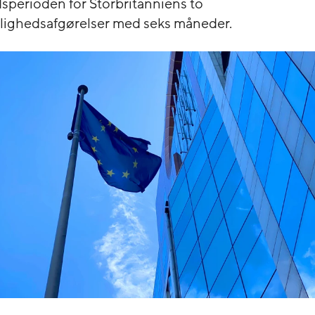
sperioden for Storbritanniens to
elighedsafgørelser med seks måneder.