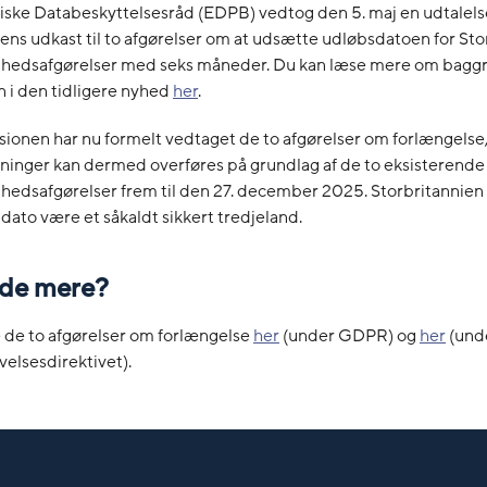
ske Databeskyttelsesråd (EDPB) vedtog den 5. maj en udtalel
s udkast til to afgørelser om at udsætte udløbsdatoen for Sto
ighedsafgørelser med seks måneder. Du kan læse mere om bagg
 i den tidligere nyhed
her
.
onen har nu formelt vedtaget de to afgørelser om forlængelse
ninger kan dermed overføres på grundlag af de to eksisterende
ghedsafgørelser frem til den 27. december 2025. Storbritannien 
 dato være et såkaldt sikkert tredjeland.
vide mere?
 de to afgørelser om forlængelse
her
(under GDPR) og
her
(und
elsesdirektivet).