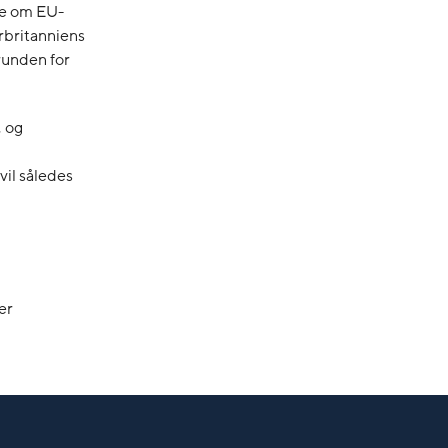
se om EU-
rbritanniens
runden for
, og
vil således
er