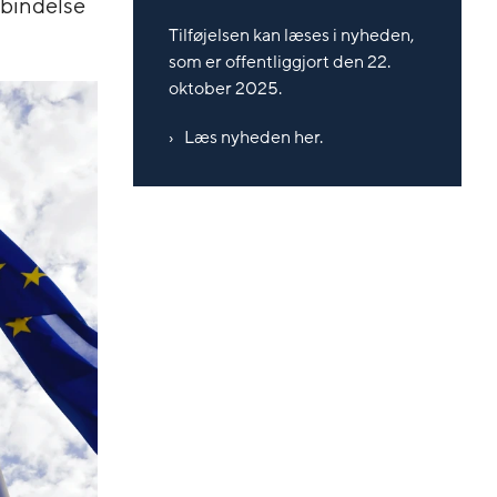
rbindelse
Tilføjelsen kan læses i nyheden,
som er offentliggjort den 22.
oktober 2025.
Læs nyheden her.