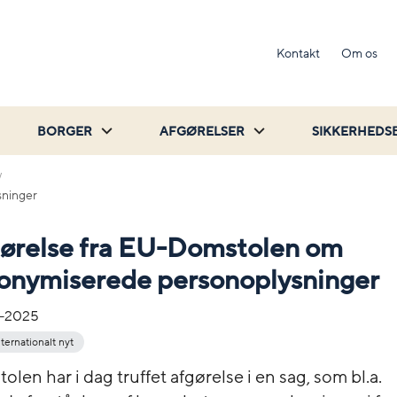
Kontakt
Om os
BORGER
AFGØRELSER
SIKKERHEDS
sninger
gørelse fra EU-Domstolen om
onymiserede personoplysninger
-2025
nternationalt nyt
en har i dag truffet afgørelse i en sag, som bl.a.