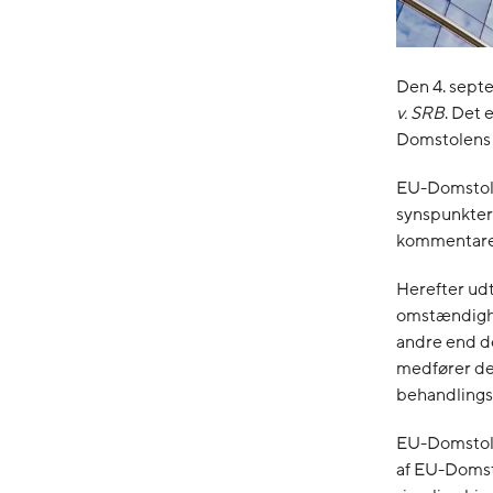
Den 4. sept
v.
SRB
. Det
Domstolens h
EU-Domstole
synspunkter
kommentare
Herefter ud
omstændighed
andre end de
medfører der
behandlingss
EU-Domstolen
af EU-Domsto