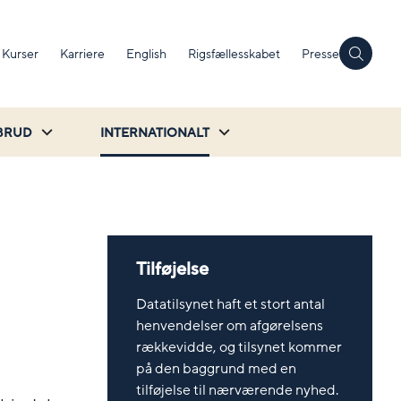
Kurser
Karriere
English
Rigsfællesskabet
Presse
BRUD
INTERNATIONALT
Tilføjelse
Datatilsynet haft et stort antal
henvendelser om afgørelsens
rækkevidde, og tilsynet kommer
på den baggrund med en
tilføjelse til nærværende nyhed.