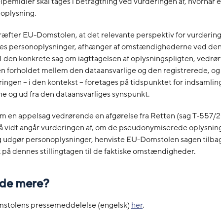
lpemidler skal tages i betragtning ved vurderingen af, hvornår 
oplysning.
æfter EU-Domstolen, at det relevante perspektiv for vurdering
es personoplysninger, afhænger af omstændighederne ved den
I den konkrete sag om iagttagelsen af oplysningspligten, vedrør
n forholdet mellem den dataansvarlige og den registrerede, og
ringen – i den kontekst – foretages på tidspunktet for indsamlin
e og ud fra den dataansvarliges synspunkt.
om en appelsag vedrørende en afgørelse fra Retten (sag T‑557/
 så vidt angår vurderingen af, om de pseudonymiserede oplysning
g udgør personoplysninger, henviste EU-Domstolen sagen tilbag
på dennes stillingtagen til de faktiske omstændigheder.
vide mere?
stolens pressemeddelelse (engelsk)
her
.