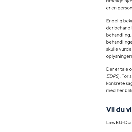
rimelige hjæ
er en person
Endelig bekr
der behandl
behandling. 
behandlinge
skulle vurde
oplysningern
Der er tale 
EDPS
). For
konkrete sa
med henblik 
Vil du 
Læs EU-Dom