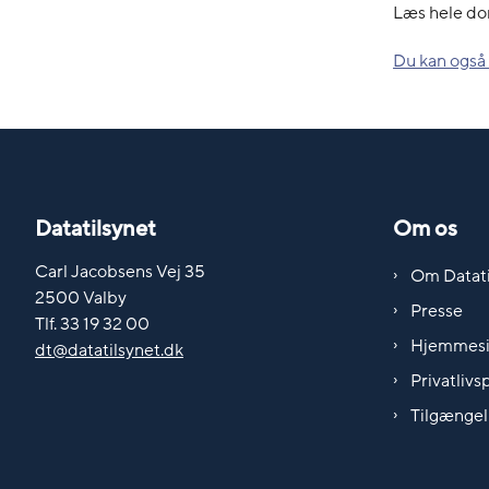
Læs hele d
Du kan også
Datatilsynet
Om os
Carl Jacobsens Vej 35
Om Datati
2500 Valby
Presse
Tlf. 33 19 32 00
Hjemmes
dt@datatilsynet.dk
Privatlivsp
Tilgængel