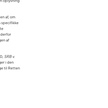
en oplysning
en af, om
 specifikke
te
 derfor
gen af
20,
SRB v.
er i den
e til Retten