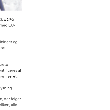
23,
EDPS
d med EU-
dninger og
msat
krete
ntificeres af
nymiseret,
lysning.
, der følger
ilken, alle