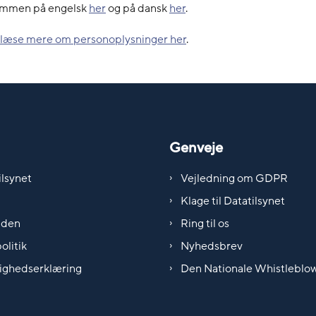
ommen på engelsk
her
og på dansk
her
.
 læse mere om personoplysninger her
.
Genveje
lsynet
Vejledning om GDPR
Klage til Datatilsynet
iden
Ring til os
olitik
Nyhedsbrev
ighedserklæring
Den Nationale Whistleblo