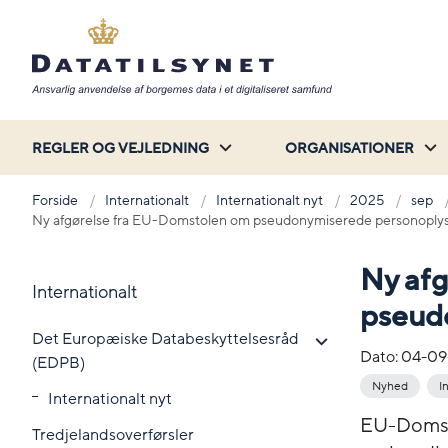
REGLER OG VEJLEDNING
ORGANISATIONER
Forside
Internationalt
Internationalt nyt
2025
sep
Ny afgørelse fra EU-Domstolen om pseudonymiserede personoply
Ny af
Internationalt
pseud
Det Europæiske Databeskyttelsesråd
Dato:
04-09
(EDPB)
Nyhed
I
Internationalt nyt
EU-Domstol
Tredjelandsoverførsler