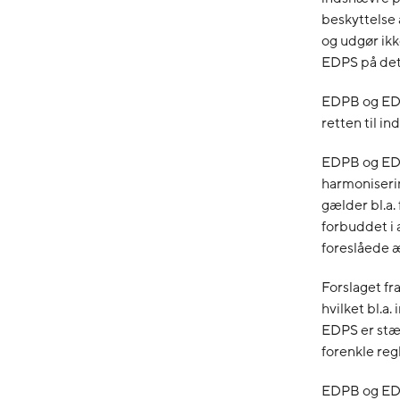
beskyttelse 
og udgør ik
EDPS på det 
EDPB og EDP
retten til in
EDPB og EDP
harmoniseri
gælder bl.a.
forbuddet i 
foreslåede 
Forslaget fr
hvilket bl.a
EDPS er stær
forenkle reg
EDPB og EDP