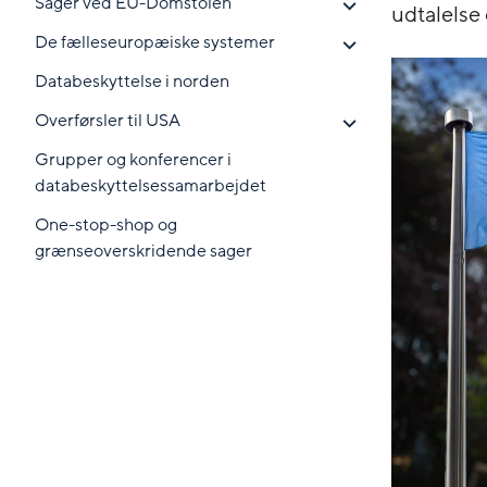
Sager ved EU-Domstolen
udtalelse
De fælleseuropæiske systemer
Databeskyttelse i norden
Overførsler til USA
Grupper og konferencer i
databeskyttelsessamarbejdet
One-stop-shop og
grænseoverskridende sager