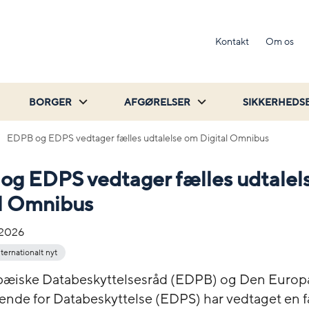
Kontakt
Om os
BORGER
AFGØRELSER
SIKKERHEDS
EDPB og EDPS vedtager fælles udtalelse om Digital Omnibus
og EDPS vedtager fælles udtalel
al Omnibus
-2026
nternationalt nyt
pæiske Databeskyttelsesråd (EDPB) og Den Europ
rende for Databeskyttelse (EDPS) har vedtaget en f