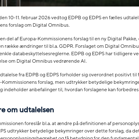
den 10-11. februar 2026 vedtog EDPB og EDPS en fælles udtale
ns forslag om Digital Omnibus.
 en del af Europa-Kommissionens forslag til en ny Digital Pakke, d
n række ændringer til bl.a. GDPR. Forslaget om Digital Omnibus 
renkle databeskyttelsesreglerne. EDPB og EDPS har tidligere v
lelse om Digital Omnibus vedrørende AI.
dtalelse fra EDPB og EDPS forholder sig overordnet positivt til
Kommissionens forslag, men udtrykker betydelige bekymringer
 indeholder anbefalinger til, hvordan forslagene kan forbedres
 om udtalelsen
ssionen foreslår bl.a. at ændre på definitionen af personoplys
S udtrykker betydelige bekymringer over dette forslag, da det 
ersonoplysningsbegrebet og få betydning for den fundamentale 