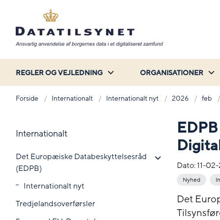
REGLER OG VEJLEDNING
ORGANISATIONER
Forside
Internationalt
Internationalt nyt
2026
feb
EDPB 
Internationalt
Digit
Det Europæiske Databeskyttelsesråd
Dato:
11-02
(EDPB)
Nyhed
I
Internationalt nyt
Det Euro
Tredjelandsoverførsler
Tilsynsfø