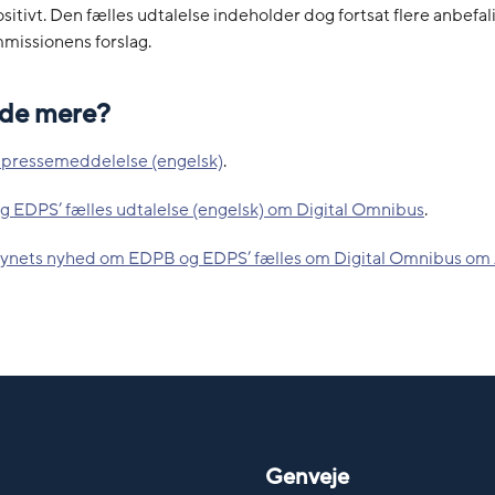
sitivt. Den fælles udtalelse indeholder dog fortsat flere anbefali
issionens forslag.
vide mere?
pressemeddelelse (engelsk)
.
 EDPS’ fælles udtalelse (engelsk) om Digital Omnibus
.
synets nyhed om EDPB og EDPS’ fælles om Digital Omnibus om 
Genveje