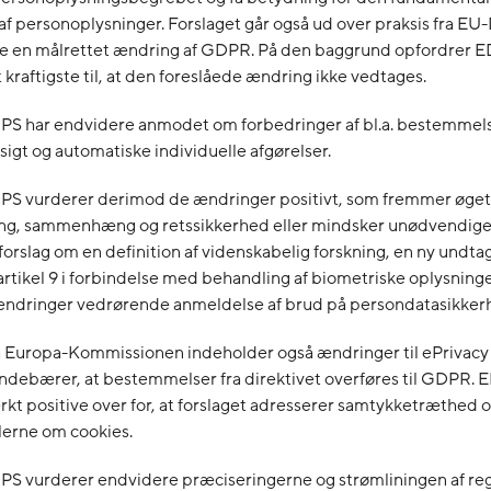
af personoplysninger. Forslaget går også ud over praksis fra E
ke en målrettet ændring af GDPR. På den baggrund opfordrer 
kraftigste til, at den foreslåede ændring ikke vedtages.
S har endvidere anmodet om forbedringer af bl.a. bestemmel
dsigt og automatiske individuelle afgørelser.
S vurderer derimod de ændringer positivt, som fremmer øget
ng, sammenhæng og retssikkerhed eller mindsker unødvendige
 forslag om en definition af videnskabelig forskning, en ny undtag
artikel 9 i forbindelse med behandling af biometriske oplysning
ændringer vedrørende anmeldelse af brud på persondatasikker
a Europa-Kommissionen indeholder også ændringer til ePrivacy 
. indebærer, at bestemmelser fra direktivet overføres til GDPR.
kt positive over for, at forslaget adresserer samtykketræthed o
lerne om cookies.
S vurderer endvidere præciseringerne og strømliningen af reg