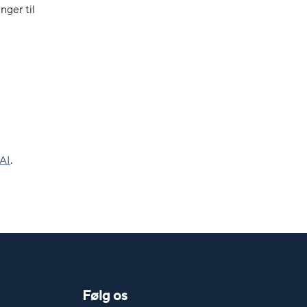
nger til
AI
.
Følg os