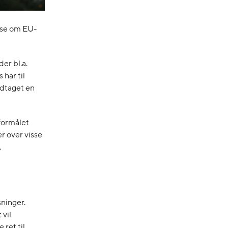
lse om EU-
er bl.a.
har til
edtaget en
 formålet
 over visse
.
ninger.
vil
ret til