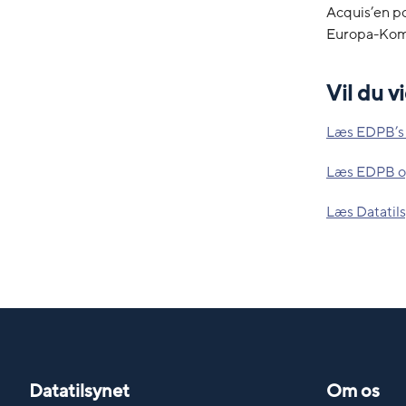
Acquis’en po
Europa-Komm
Vil du 
Læs EDPB’s 
Læs EDPB og
Læs Datatil
Datatilsynet
Om os