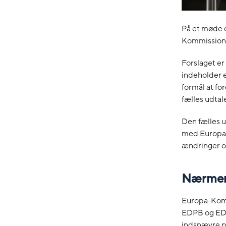
På et møde 
Kommissione
Forslaget er
indeholder e
formål at fo
fælles udta
Den fælles u
med Europa-
ændringer og
Nærmere
Europa-Kommi
EDPB og EDP
indsnævre p