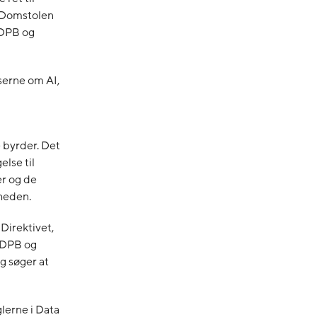
U-Domstolen
EDPB og
serne om AI,
 byrder. Det
else til
er og de
heden.
Direktivet,
 EDPB og
g søger at
lerne i Data