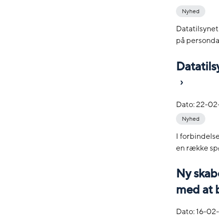
Nyhed
Datatilsynet
på personda
Datatils
Dato:
22-02
Nyhed
I forbindel
en række sp
Ny skab
med at b
Dato:
16-02