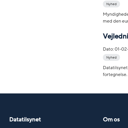
Nyhed
Myndigheder 
med den eur
Vejledn
Dato:
01-02
Nyhed
Datatilsynet
fortegnelse.
Datatilsynet
Om os