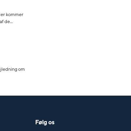
 der kommer
 de...
vejledning om
Følg os