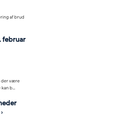
ring af brud
. februar
l der være
kan b...
heder