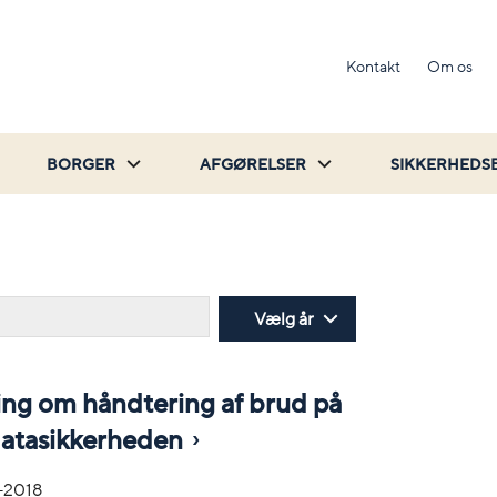
Kontakt
Om os
BORGER
AFGØRELSER
SIKKERHEDS
Søg
Vælg år
ing om håndtering af brud på
atasikkerheden
-2018