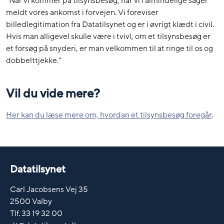
"Når vi kommer på tilsynsbesøg, har vi i almindelige sager
meldt vores ankomst i forvejen. Vi foreviser
billedlegitimation fra Datatilsynet og er i øvrigt klædt i civil.
Hvis man alligevel skulle være i tvivl, om et tilsynsbesøg er
et forsøg på snyderi, er man velkommen til at ringe til os og
dobbelttjekke."
Vil du vide mere?
Her kan du læse mere om, hvordan et tilsynsbesøg foregår
.
Datatilsynet
Carl Jacobsens Vej 35
2500 Valby
Tlf. 33 19 32 00