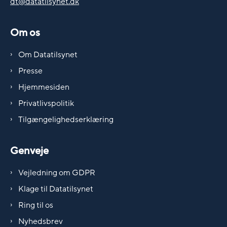
dt@datatilsynet.dk
Om os
Om Datatilsynet
Presse
Hjemmesiden
Privatlivspolitik
Tilgængelighedserklæring
Genveje
Vejledning om GDPR
Klage til Datatilsynet
Ring til os
Nyhedsbrev