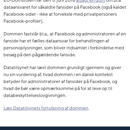
EU-Domstolen har den 5. juni 2018
afsagt en dom
om bl.a.
dataansvaret for såkaldte fansider på Facebook (også kaldet
Facebook-sider - ikke at forveksle med privatpersoners
Facebook-profiler).
Dommen fastslår bl.a., at Facebook og administratoren af en
fanside har et fælles dataansvar for behandlingen af
personoplysninger, som bliver indsamlet i forbindelse med
besøg på den pågældende fanside.
Datatilsynet har læst dommen grundigt igennem og giver
nu sin vurdering af, hvad dommen i en dansk kontekst
betyder for administratorer af fansider på Facebook, og
hvad de bør være opmærksomme på for at leve op til
databeskyttelseslovgivningen.
Læs Datatilsynets fortolkning af dommen
.