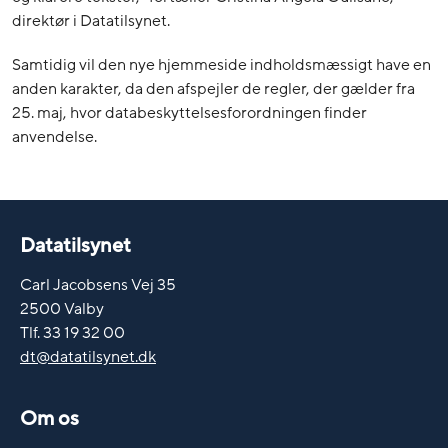
direktør i Datatilsynet.
Samtidig vil den nye hjemmeside indholdsmæssigt have en
anden karakter, da den afspejler de regler, der gælder fra
25. maj, hvor databeskyttelsesforordningen finder
anvendelse.
Datatilsynet
Carl Jacobsens Vej 35
2500 Valby
Tlf. 33 19 32 00
dt@datatilsynet.dk
Om os