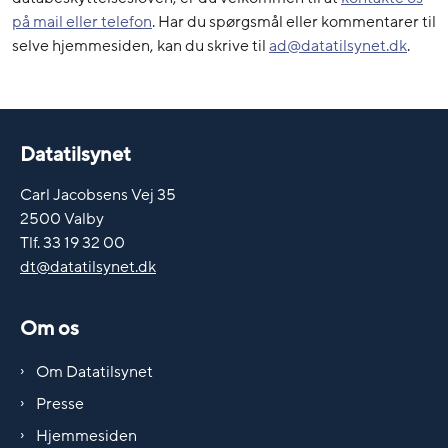
på mail eller telefon
. Har du spørgsmål eller kommentarer til
selve hjemmesiden, kan du skrive til
ad@datatilsynet.dk
.
Datatilsynet
Carl Jacobsens Vej 35
2500 Valby
Tlf. 33 19 32 00
dt@datatilsynet.dk
Om os
Om Datatilsynet
Presse
Hjemmesiden