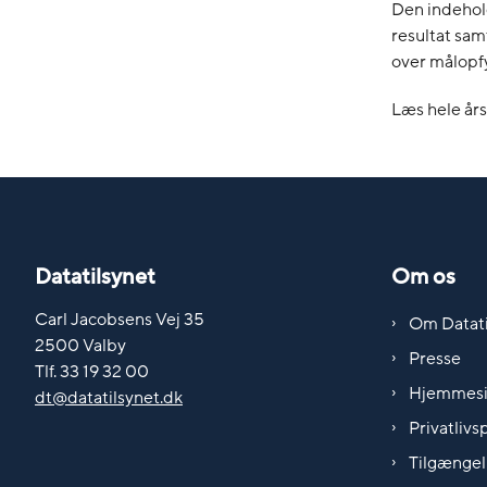
Den indehold
resultat sam
over målopfy
Læs hele år
Datatilsynet
Om os
Carl Jacobsens Vej 35
Om Datati
2500 Valby
Presse
Tlf. 33 19 32 00
Hjemmes
dt@datatilsynet.dk
Privatlivsp
Tilgængel