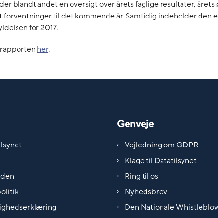
er blandt andet en oversigt over årets faglige resultater, året
t forventninger til det kommende år. Samtidig indeholder den 
ldelsen for 2017.
srapporten
her
.
Genveje
lsynet
Vejledning om GDPR
Klage til Datatilsynet
iden
Ring til os
olitik
Nyhedsbrev
ighedserklæring
Den Nationale Whistleblo