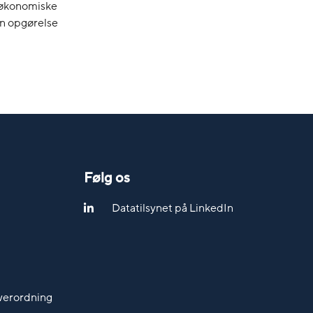
s økonomiske
en opgørelse
Følg os
Datatilsynet på LinkedIn
werordning