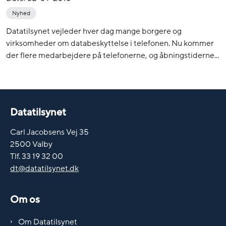
Nyhed
Datatilsynet vejleder hver dag mange borgere og
virksomheder om databeskyttelse i telefonen. Nu kommer
der flere medarbejdere på telefonerne, og åbningstiderne...
Datatilsynet
Carl Jacobsens Vej 35
2500 Valby
Tlf. 33 19 32 00
dt@datatilsynet.dk
Om os
Om Datatilsynet